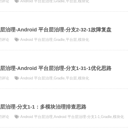
id
闭评论
Android 平台层治理
,
Gradle
,
平台层
,
模块化
 平台层治理-Android 平台层治理-分支2-32-1故障复盘
id
闭评论
Android 平台层治理
,
Gradle
,
平台层
,
模块化
id
 平台层治理-Android 平台层治理-分支1-31-1优化思路
id
闭评论
Android 平台层治理
,
Gradle
,
平台层
,
模块化
id
id
id 平台层治理-分支1-1：多模块治理排查思路
id
闭评论
Android 平台层治理
,
Android 平台层治理-分支1-1
,
Gradle
,
模块化
id
id