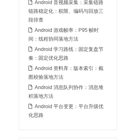
Android 音视频采集：采集链路
链路稳定化：权限、编码与回放三
段排查
Android 游戏帧率：P95 帧时
间：线程协同落地方法
Android 学习路线：固定复盘节
奏：固定优化思路
Android 资料库：版本索引：截
图校验落地方法
Android 消息队列协作：消息堆
积落地方法
Android 平台变更：平台升级优
化思路