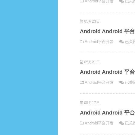
Andro
Android平台开发
已关
多
战
平
模
指
台
块
南：
05月23日
层
治
插
治
理
件
Android Android
理：
排
版
Andro
Android平台开发
已关
公
查
本
Andro
共
思
集
平
API
路
中
05月21日
台
兼
管
层
容
Android Android
理
治
性
Andro
Android平台开发
已关
理-
复
Andro
Andro
盘
平
平
05月17日
台
台
层
层
Android Andro
治
治
Andro
Android平台开发
已关
理-
理-
Andro
Andro
分