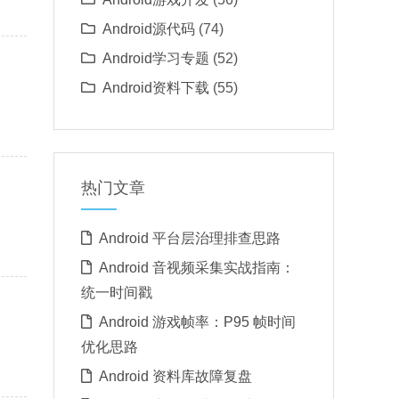
Android源代码
(74)
Android学习专题
(52)
Android资料下载
(55)
热门文章
Android 平台层治理排查思路
Android 音视频采集实战指南：
统一时间戳
Android 游戏帧率：P95 帧时间
优化思路
Android 资料库故障复盘