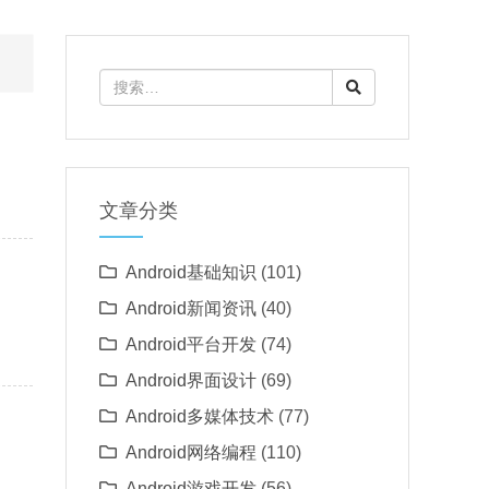
文章分类
Android基础知识
(101)
Android新闻资讯
(40)
Android平台开发
(74)
Android界面设计
(69)
Android多媒体技术
(77)
Android网络编程
(110)
Android游戏开发
(56)