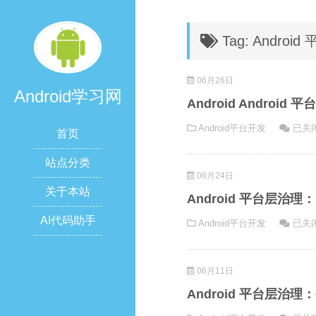
Tag: Androi
06月26日
Android学习网
Android Andro
Andro
Android平台开发
已关
首页
Andro
平
站点分类
06月24日
台
关于本站
层
Android 平台层治
治
AI代码助手
Andro
Android平台开发
已关
理-
平
分
台
支
06月11日
层
3-
治
1
Android 平台层治理
理：
实