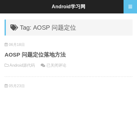
Android学习网
Tag: AOSP 问题定位
06月18日
AOSP 问题定位落地方法
AOSP
Android源代码
已关闭评论
问
题
05月23日
定
位
落
地
方
法