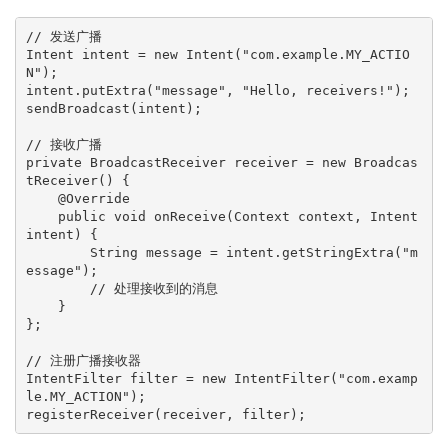
// 发送广播
Intent
intent
=
new
Intent
(
"com.example.MY_ACTIO
N"
);

intent.putExtra(
"message"
, 
"Hello, receivers!"
);

sendBroadcast(intent);

// 接收广播
private
BroadcastReceiver
receiver
=
new
Broadcas
tReceiver
() {

@Override
public
void
onReceive
(Context context, Intent 
intent)
 {

String
message
=
 intent.getStringExtra(
"m
essage"
);

// 处理接收到的消息
    }

};

// 注册广播接收器
IntentFilter
filter
=
new
IntentFilter
(
"com.examp
le.MY_ACTION"
);
