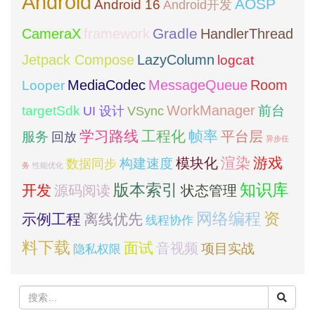
Android
AOSP
Android 16
Android开发
framework
Gradle
CameraX
HandlerThread
Jetpack Compose
LazyColumn
logcat
MediaCodec
Room
MessageQueue
Looper
WorkManager
targetSdk
VSync
前台
UI 设计
学习路线
工程化
帧率
平台层
服务
回放
异步任
模块化
渲染
游戏
构建速度
数据同步
务
性能优化
版本索引
知识库
开发
源码阅读
状态管理
网络编程
资
示例工程
离线优先
线程协作
料下载
面试
音视频
项目实战
隐私权限