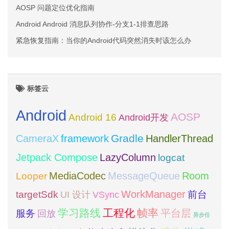
AOSP 问题定位优化指南
Android Android 消息队列协作-分支1-1排查思路
紧急恢复指南：当你的Android代码突然消失时该怎么办
标签云
Android
AOSP
Android 16
Android开发
framework
Gradle
CameraX
HandlerThread
Jetpack Compose
LazyColumn
logcat
MediaCodec
Room
MessageQueue
Looper
WorkManager
targetSdk
VSync
前台
UI 设计
学习路线
工程化
帧率
平台层
服务
回放
异步任