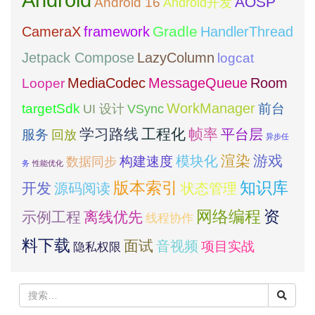
AOSP
Android 16
Android开发
framework
Gradle
CameraX
HandlerThread
Jetpack Compose
LazyColumn
logcat
MediaCodec
Room
MessageQueue
Looper
WorkManager
targetSdk
VSync
前台
UI 设计
学习路线
工程化
帧率
平台层
服务
回放
异步任
模块化
渲染
游戏
构建速度
数据同步
务
性能优化
版本索引
知识库
开发
源码阅读
状态管理
网络编程
资
示例工程
离线优先
线程协作
料下载
面试
音视频
项目实战
隐私权限