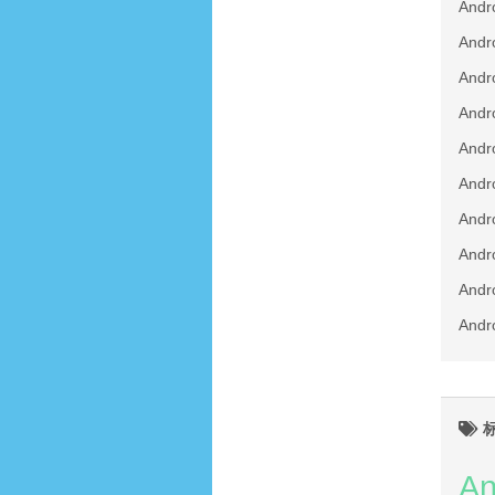
And
An
And
And
An
An
An
An
An
An
An