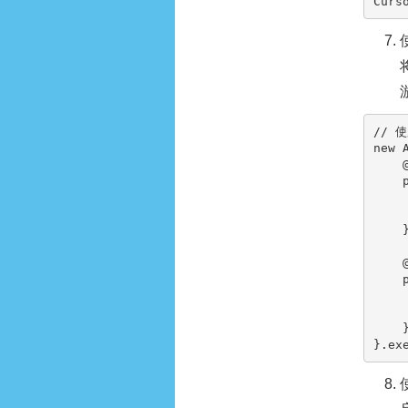
Curs
// 
new
    }

        updateU
    }
