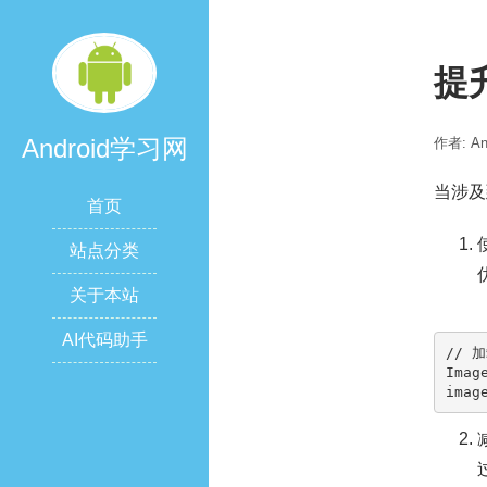
提
Android学习网
作者: A
当涉及
首页
站点分类
关于本站
AI代码助手
// 
Imag