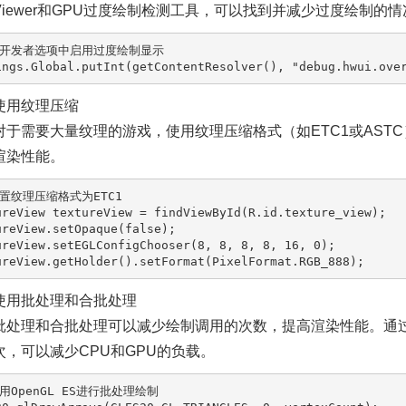
Viewer和GPU过度绘制检测工具，可以找到并减少过度绘制的情
在开发者选项中启用过度绘制显示
ings.Global.putInt(getContentResolver(), 
"debug.hwui.ove
使用纹理压缩
对于需要大量纹理的游戏，使用纹理压缩格式（如ETC1或AST
渲染性能。
设置纹理压缩格式为ETC1
ureView
textureView
=
 findViewById(R.id.texture_view);

ureView.setOpaque(
false
);

ureView.setEGLConfigChooser(
8
, 
8
, 
8
, 
8
, 
16
, 
0
);

使用批处理和合批处理
批处理和合批处理可以减少绘制调用的次数，提高渲染性能。通
次，可以减少CPU和GPU的负载。
使用OpenGL ES进行批处理绘制