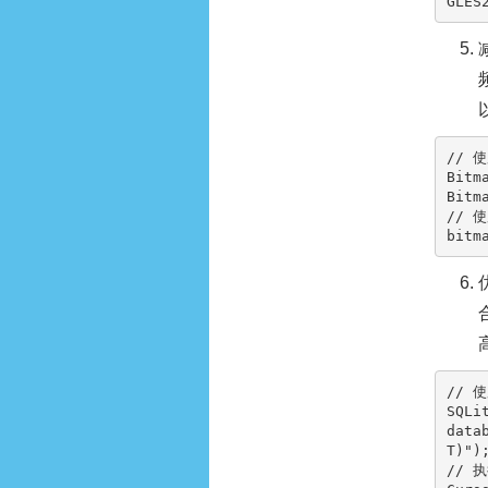
GLES
// 
Bitm
Bitm
// 
// 
SQLi
data
T)"
// 