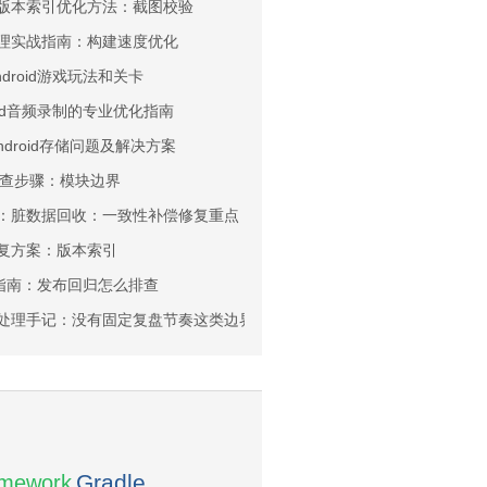
料库：版本索引优化方法：截图校验
台层治理实战指南：构建速度优化
droid游戏玩法和关卡
oid音频录制的专业优化指南
ndroid存储问题及解决方案
排查步骤：模块边界
线同步：脏数据回收：一致性补偿修复重点
库修复方案：版本索引
资讯指南：发布回归怎么排查
习路线处理手记：没有固定复盘节奏这类边界该怎么提前卡住
amework
Gradle