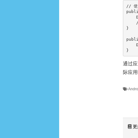
// 使
publ
}

publ
    Debug.stopMethodTracing();

通过应
际应用
Andr
更