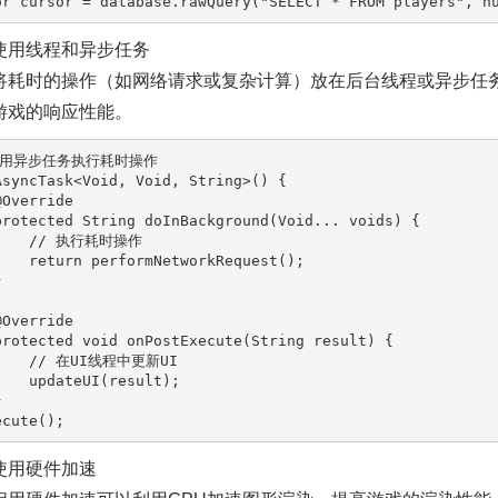
or
cursor
=
 database.rawQuery(
"SELECT * FROM players"
, 
n
使用线程和异步任务
将耗时的操作（如网络请求或复杂计算）放在后台线程或异步任务
游戏的响应性能。
使用异步任务执行耗时操作
AsyncTask
<Void, Void, String>() {

@Override
protected
 String 
doInBackground
(Void... voids)
 {

// 执行耗时操作
return
 performNetworkRequest();

@Override
protected
void
onPostExecute
(String result)
 {

// 在UI线程中更新UI
I(result);

使用硬件加速