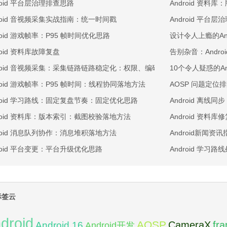
roid 平台层治理排查思路
Android 资
droid 音视频采集实战指南：统一时间戳
Android 平
roid 游戏帧率：P95 帧时间优化思路
设计令人上瘾的An
roid 资料库故障复盘
告别杂音：Andr
droid 音视频采集：采集链路链路稳定化：权限、编码与回放三段排查
10个令人疑惑的A
droid 游戏帧率：P95 帧时间：线程协同落地方法
AOSP 问题定位
droid 学习路线：固定复盘节奏：固定优化思路
Android 离
droid 资料库：版本索引：截图校验落地方法
Android 资料
droid 消息队列协作：消息堆积落地方法
Android新闻
droid 平台变更：平台升级优化思路
Android 学
标签云
droid
AOSP
fr
CameraX
Android 16
Android开发