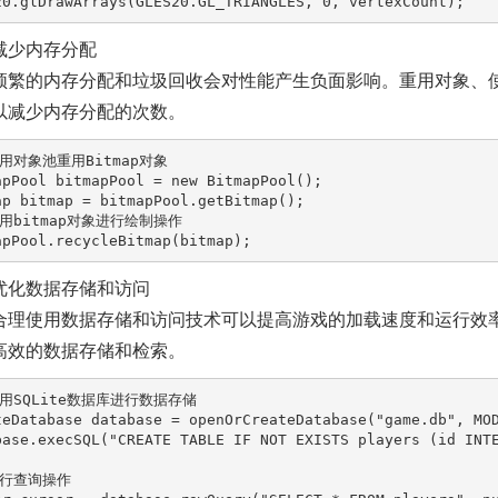
20.glDrawArrays(GLES20.GL_TRIANGLES, 
0
减少内存分配
频繁的内存分配和垃圾回收会对性能产生负面影响。重用对象、
以减少内存分配的次数。
使用对象池重用Bitmap对象
apPool
bitmapPool
=
new
BitmapPool
ap
bitmap
=
使用bitmap对象进行绘制操作
优化数据存储和访问
合理使用数据存储和访问技术可以提高游戏的加载速度和运行效率。
高效的数据存储和检索。
使用SQLite数据库进行数据存储
teDatabase
database
=
 openOrCreateDatabase(
"game.db"
, MO
base.execSQL(
"CREATE TABLE IF NOT EXISTS players (id INT
执行查询操作