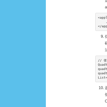
<
app
</
ap
// 
Quad
quadt
quadt