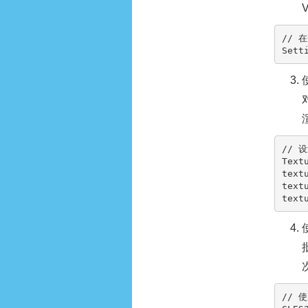
// 
Sett
// 
Text
text
text
// 