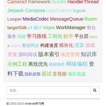
framework
Gradle
CameraX
HandlerThread
Jetpack Compose
LazyColumn
logcat
MediaCodec
Room
MessageQueue
Looper
WorkManager
targetSdk
VSync
前台
UI 设计
学习路线
工程化
帧率
平台层
服务
回放
异步任
模块化
渲染
游戏
构建速度
数据同步
务
性能优化
版本索引
知识库
开发
源码阅读
状态管理
网络编程
资
示例工程
离线优先
线程协作
料下载
面试
音视频
项目实战
隐私权限
2002-2023
Android学习网