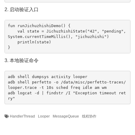
2. 启动验证入口
fun runJichuzhishiDemo() {

    val state = JichuzhishiState("42", "pending", 
System.currentTimeMillis(), "jichuzhishi")

    println(state)

}
3. 本地验证命令
adb shell dumpsys activity looper

adb shell perfetto -o /data/misc/perfetto-traces/
looper.trace -t 10s sched freq idle am wm

adb logcat -d | findstr /I "Exception timeout ret
ry"
HandlerThread
Looper
MessageQueue
线程协作