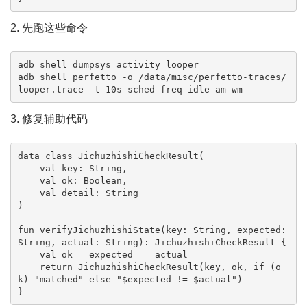
2. 先跑这些命令
adb shell dumpsys activity looper

adb shell perfetto -o /data/misc/perfetto-traces/
looper.trace -t 10s sched freq idle am wm
3. 修复辅助代码
data class JichuzhishiCheckResult(

    val key: String,

    val ok: Boolean,

    val detail: String

)

fun verifyJichuzhishiState(key: String, expected: 
String, actual: String): JichuzhishiCheckResult {

    val ok = expected == actual

    return JichuzhishiCheckResult(key, ok, if (o
k) "matched" else "$expected != $actual")

}