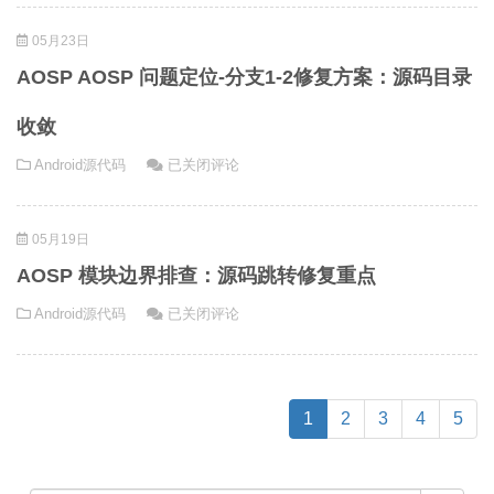
死
界
05月23日
亡
排
通
查
AOSP AOSP 问题定位-分支1-2修复方案：源码目录
知：
步
服
骤：
收敛
务
模
AOSP
Android源代码
已关闭评论
重
块
AOSP
连
边
问
的
界
05月19日
题
最
定
小
AOSP 模块边界排查：源码跳转修复重点
位-
验
AOSP
Android源代码
已关闭评论
分
证
模
支
路
块
1-
径
边
2
界
(current)
修
1
2
3
4
5
排
复
查：
方
源
案：