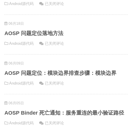
AOSP
Android源代码
已关闭评论
界
模
路
问
实
块
径
题
战
边
06月18日
定
指
界：
位：
南：
AOSP 问题定位落地方法
分
模
源
支
AOSP
Android源代码
已关闭评论
块
码
版
问
边
跳
本
题
界
转
对
06月09日
定
修
齐
位
复
AOSP 问题定位：模块边界排查步骤：模块边界
落
落
方
地
AOSP
Android源代码
已关闭评论
地
案：
方
问
方
真
法
题
法
机
06月05日
定
build
位：
对
AOSP Binder 死亡通知：服务重连的最小验证路径
模
齐
AOSP
Android源代码
已关闭评论
块
Binder
边