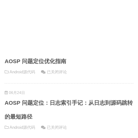
AOSP 问题定位优化指南
AOSP
Android源代码
已关闭评论
问
题
06月24日
定
位
AOSP 问题定位：日志索引手记：从日志到源码跳转
优
化
的最短路径
指
AOSP
Android源代码
已关闭评论
南
问