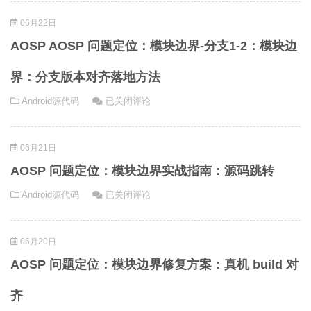
题
06月22日
定
位：
AOSP AOSP 问题定位：模块边界-分支1-2：模块边
日
志
界：分支版本对齐落地方法
索
AOSP
Android源代码
已关闭评论
引
AOSP
手
问
记：
06月21日
题
从
定
日
AOSP 问题定位：模块边界实战指南：源码跳转
位：
志
AOSP
Android源代码
已关闭评论
模
到
问
块
源
题
边
码
06月20日
定
界-
跳
位：
分
AOSP 问题定位：模块边界修复方案：真机 build 对
转
模
支
的
块
1-
齐
最
边
2：
短