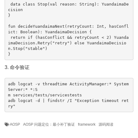
 data class Stop(val reason: String): YuandaimaDe
cision

}

fun decideYuandaimaNext(retryCount: Int, hasConfl
ict: Boolean): YuandaimaDecision {

 return if (hasConflict && retryCount < 2) Yuanda
imaDecision.Retry("retry") else YuandaimaDecisio
n.Stop("stable")

}
3. 命令验证
adb logcat -v threadtime ActivityManager:* System
Server:* *:S

m services/tests/servicestests

adb logcat -d | findstr /I "Exception timeout ret
ry"
AOSP
AOSP 问题定位：最小补丁验证
framework
源码阅读