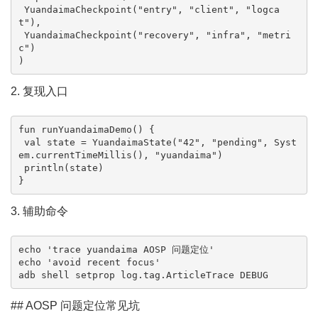
 YuandaimaCheckpoint("entry", "client", "logca
t"),

 YuandaimaCheckpoint("recovery", "infra", "metri
c")

)
2. 复现入口
fun runYuandaimaDemo() {

 val state = YuandaimaState("42", "pending", Syst
em.currentTimeMillis(), "yuandaima")

 println(state)

}
3. 辅助命令
echo 'trace yuandaima AOSP 问题定位'

echo 'avoid recent focus'

adb shell setprop log.tag.ArticleTrace DEBUG
## AOSP 问题定位常见坑