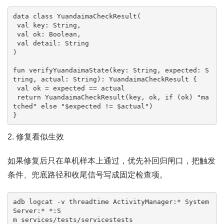
data class YuandaimaCheckResult(

 val key: String,

 val ok: Boolean,

 val detail: String

)

fun verifyYuandaimaState(key: String, expected: S
tring, actual: String): YuandaimaCheckResult {

 val ok = expected == actual

 return YuandaimaCheckResult(key, ok, if (ok) "ma
tched" else "$expected != $actual")

}
2. 修复看似生效
如果修复后只在单机样本上通过，优先补回归闸口，把触发
条件、兜底路径和收尾信号写成固定检查项。
adb logcat -v threadtime ActivityManager:* System
Server:* *:S

m services/tests/servicestests
