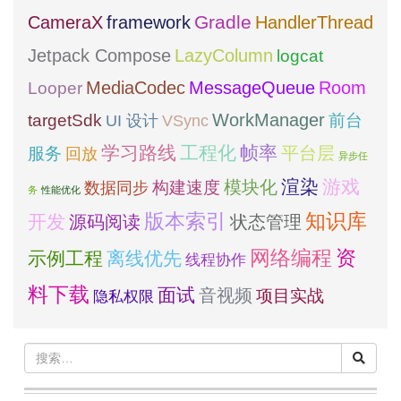
framework
Gradle
CameraX
HandlerThread
Jetpack Compose
LazyColumn
logcat
MediaCodec
Room
MessageQueue
Looper
WorkManager
targetSdk
VSync
前台
UI 设计
学习路线
工程化
帧率
平台层
服务
回放
异步任
模块化
渲染
游戏
构建速度
数据同步
务
性能优化
版本索引
知识库
开发
源码阅读
状态管理
网络编程
资
示例工程
离线优先
线程协作
料下载
面试
音视频
项目实战
隐私权限