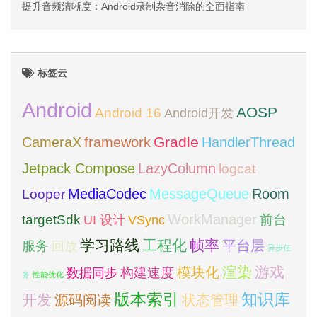
提升音频清晰度：Android录制杂音消除的全面指南
标签云
Android
AOSP
Android 16
Android开发
framework
Gradle
CameraX
HandlerThread
Jetpack Compose
LazyColumn
logcat
MediaCodec
Room
MessageQueue
Looper
WorkManager
targetSdk
VSync
前台
UI 设计
学习路线
工程化
帧率
平台层
服务
回放
异步任
模块化
渲染
游戏
构建速度
数据同步
务
性能优化
版本索引
知识库
开发
源码阅读
状态管理