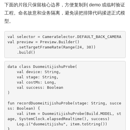
下面的片段只保留核心边界，方便复制到 demo 或临时验证
工程。命名故意和业务隔离，避免误把排障代码揉进正式模
型。
val selector = CameraSelector.DEFAULT_BACK_CAMERA

val preview = Preview.Builder()

    .setTargetFrameRate(Range(24, 30))

    .build()
data class DuomeitijishuProbe(

    val device: String,

    val stage: String,

    val costMs: Long,

    val success: Boolean

)

fun recordDuomeitijishuProbe(stage: String, succe
ss: Boolean) {

    val item = DuomeitijishuProbe(Build.MODEL, st
age, SystemClock.elapsedRealtime(), success)

    Log.i("duomeitijishu", item.toString())

}