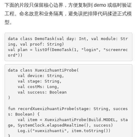
下面的片段只保留核心边界，方便复制到 demo 或临时验证
工程。命名故意和业务隔离，避免误把排障代码揉进正式模
型。
data class DemoTask(val day: Int, val module: Str
ing, val proof: String)

val plan = listOf(DemoTask(1, "login", "screenrec
ord"))
data class XuexizhuantiProbe(

    val device: String,

    val stage: String,

    val costMs: Long,

    val success: Boolean

)

fun recordXuexizhuantiProbe(stage: String, succes
s: Boolean) {

    val item = XuexizhuantiProbe(Build.MODEL, sta
ge, SystemClock.elapsedRealtime(), success)

    Log.i("xuexizhuanti", item.toString())

}