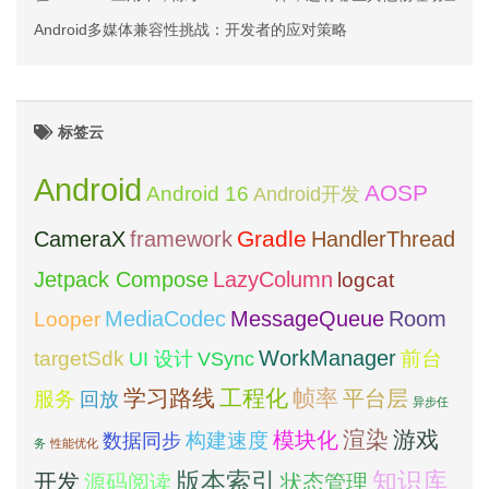
Android多媒体兼容性挑战：开发者的应对策略
标签云
Android
AOSP
Android 16
Android开发
framework
Gradle
CameraX
HandlerThread
Jetpack Compose
LazyColumn
logcat
MediaCodec
Room
MessageQueue
Looper
WorkManager
targetSdk
VSync
前台
UI 设计
学习路线
工程化
帧率
平台层
服务
回放
异步任
模块化
渲染
游戏
构建速度
数据同步
务
性能优化
版本索引
知识库
开发
源码阅读
状态管理