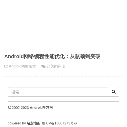
Android网络编程性能优化：从瓶颈到突破
Android
Android网络编程
已关闭评论
网
络
编
程
性
能
2002-2023
Android学习网
优
化：
powered by
站点地图
鲁ICP备13007273号-6
从