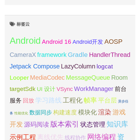
标签云
Android
AOSP
Android 16
Android开发
framework
Gradle
CameraX
HandlerThread
Jetpack Compose
LazyColumn
logcat
MediaCodec
Room
MessageQueue
Looper
WorkManager
targetSdk
VSync
前台
UI 设计
学习路线
工程化
帧率
平台层
服务
回放
异步任
模块化
渲染
游戏
构建速度
数据同步
务
性能优化
版本索引
知识库
开发
源码阅读
状态管理
网络编程
资
示例工程
离线优先
线程协作