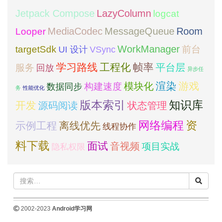
Jetpack Compose
LazyColumn
logcat
MediaCodec
Room
MessageQueue
Looper
WorkManager
targetSdk
VSync
前台
UI 设计
学习路线
工程化
帧率
平台层
服务
回放
异步任
模块化
渲染
游戏
构建速度
数据同步
务
性能优化
版本索引
知识库
开发
源码阅读
状态管理
网络编程
资
示例工程
离线优先
线程协作
料下载
面试
音视频
项目实战
隐私权限
2002-2023
Android学习网