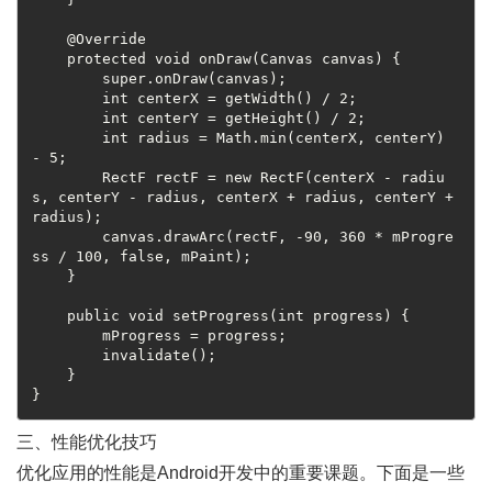
    @Override

    protected void onDraw(Canvas canvas) {

        super.onDraw(canvas);

        int centerX = getWidth() / 2;

        int centerY = getHeight() / 2;

        int radius = Math.min(centerX, centerY) 
- 5;

        RectF rectF = new RectF(centerX - radiu
s, centerY - radius, centerX + radius, centerY + 
radius);

        canvas.drawArc(rectF, -90, 360 * mProgre
ss / 100, false, mPaint);

    }

    public void setProgress(int progress) {

        mProgress = progress;

        invalidate();

    }

三、性能优化技巧
优化应用的性能是Android开发中的重要课题。下面是一些