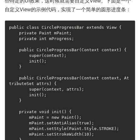
些特定的UI效果，这时候就需要自定义View。下面是一个
自定义View的示例代码，实现了一个简单的圆形进度条：
public class CircleProgressBar extends View {

    private Paint mPaint;

    private int mProgress;

    public CircleProgressBar(Context context) {

        super(context);

        init();

    }

    public CircleProgressBar(Context context, At
tributeSet attrs) {

        super(context, attrs);

        init();

    }

    private void init() {

        mPaint = new Paint();

        mPaint.setAntiAlias(true);

        mPaint.setStyle(Paint.Style.STROKE);

        mPaint.setStrokeWidth(10);

    }
