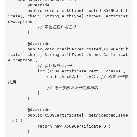
        @Override

        public void checkClientTrusted(X509Certif
icate[] chain, String authType) throws Certificat
eException {

            // 不验证客户端证书

        }

        @Override

        public void checkServerTrusted(X509Certif
icate[] chain, String authType) throws Certificat
eException {

            // 验证服务器证书

            for (X509Certificate cert : chain) {

                cert.checkValidity(); // 检查证书有
效期

                // 进一步验证证书链和域名

            }

        }

        @Override

        public X509Certificate[] getAcceptedIssue
rs() {

            return new X509Certificate[0];

        }
