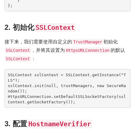
    }

2. 初始化
SSLContext
接下来，我们需要使用自定义的
初始化
TrustManager
，并将其设置为
的默认
SSLContext
HttpsURLConnection
：
SSLContext
SSLContext sslContext = SSLContext.getInstance("T
LS");

sslContext.init(null, trustManagers, new SecureRa
ndom());

HttpsURLConnection.setDefaultSSLSocketFactory(ssl
3. 配置
HostnameVerifier