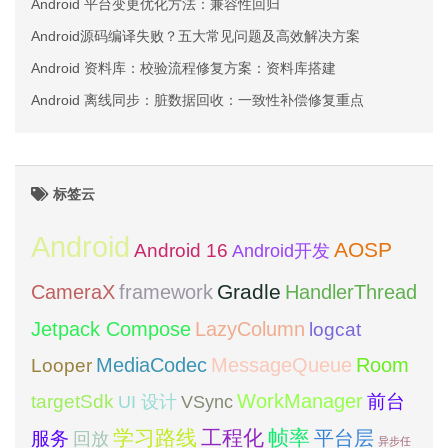
Android 平台变更优化方法：兼容性回归
Android源码编译失败？五大常见问题及高效解决方案
Android 资料库：校验流程修复方案：资料库搭建
Android 离线同步：脏数据回收：一致性补偿修复重点
标签云
Android
AOSP
Android 16
Android开发
framework
Gradle
CameraX
HandlerThread
Jetpack Compose
LazyColumn
logcat
MediaCodec
Room
MessageQueue
Looper
WorkManager
targetSdk
VSync
前台
UI 设计
学习路线
工程化
帧率
平台层
服务
回放
异步任