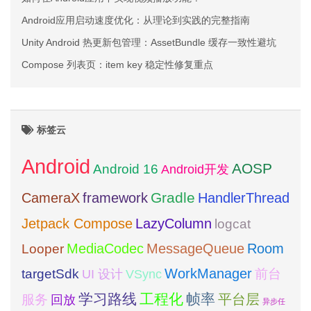
Android应用启动速度优化：从理论到实践的完整指南
Unity Android 热更新包管理：AssetBundle 缓存一致性避坑
Compose 列表页：item key 稳定性修复重点
标签云
Android
AOSP
Android 16
Android开发
framework
Gradle
CameraX
HandlerThread
Jetpack Compose
LazyColumn
logcat
MediaCodec
Room
MessageQueue
Looper
WorkManager
targetSdk
VSync
前台
UI 设计
学习路线
工程化
帧率
平台层
服务
回放
异步任