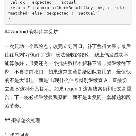
 val ok = expected == actual

 return ZiliaoxiazaiCheckResult(key, ok, if (ok) 
"matched" else "$expected != $actual")

}
## Android 资料库常见坑
一次只动一个风险点，改完立刻回归。补丁叠得太厚，最后
往往只剩‘好像好了’这种没法验收的结论。线上偶发成功不
能算修好，只要还有一小批失败样本解释不通，就继续往下
挖，不要提前收口。如果这篇文章是给团队复用的，最值钱
的不是大道理，而是‘出现什么信号就别继续查 A，直接切
去查 B’这种分叉提示。如果 regen-1 这条线索仍和旧文高重
合，下一轮必须继续换观察面，而不是重复同一套标题和段
落节奏。
## 报错怎么处理
1. 状态回退