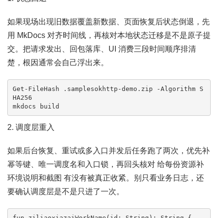
如果现场出现旧数据覆盖新数据、页面恢复后状态倒退，先
用 MkDocs 对齐时间线，再核对本地状态迁移是不是原子提
交。把请求发出、回包落库、UI 消费三段时间顺序排清
楚，根因通常会自己浮出来。
Get-FileHash .samplesokhttp-demo.zip -Algorithm S
HA256

mkdocs build
2. 调度层重入
如果后台恢复、重试或多入口并发后任务跑了两次，优先补
幂等键、唯一调度名和入口锁，再回头核对 给每份资源补
环境说明和截图 有没有被真正收紧。别只看业务日志，还
要确认调度层是不是只进了一次。
fun ziliaoxiazaiWorkName(id: String): String {
