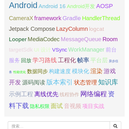
Android
AOSP
Android 16
Android开发
framework
Gradle
CameraX
HandlerThread
Jetpack Compose
LazyColumn
logcat
MediaCodec
Room
MessageQueue
Looper
WorkManager
targetSdk
VSync
前台
UI 设计
学习路线
工程化
帧率
平台层
服务
回放
异步任
模块化
渲染
游戏
构建速度
数据同步
务
性能优化
版本索引
知识库
开发
源码阅读
状态管理
网络编程
资
示例工程
离线优先
线程协作
料下载
面试
音视频
项目实战
隐私权限