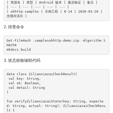
| 资源名 | 类型 | Android 版本 | 最后验证 | 备注 |

| --- | --- | --- | --- | --- |

| okhttp-samples | 示例工程 | 8-14 | 2026-03-20 | 
含缓存演示 |
2. 排查命令
Get-FileHash .samplesokhttp-demo.zip -Algorithm S
HA256

mkdocs build
3. 状态校验辅助代码
data class ZiliaoxiazaiCheckResult(

 val key: String,

 val ok: Boolean,

 val detail: String

)

fun verifyZiliaoxiazaiState(key: String, expecte
d: String, actual: String): ZiliaoxiazaiCheckResu
lt {
