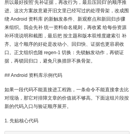
所以最好按照‘先补证据，再改行为，最后压回归’的顺序推
进。这次方案故意避开旧文里已经写过的处理骨架，改成围
绕 Android 资料库 的新触发条件、新观察点和新回归步骤
来组织。我会先补 统一资料命名规则，再收紧 给每份资源
补环境说明和截图，最后把 按主题和版本双维度建索引 补
齐。这个顺序的好处是改动小、回归快、证据也更容易收
口。正文组织也随 regen-1 切换：先锁触发动作，再锁证
据，再锁回归口，避免只换措辞不换骨架。
## Android 资料库示例代码
如果一段代码不能直接进工程跑，一条命令不能直接拿去比
对现场，那它对排障文章的价值就不够高。下面这组片段按
新的代码入口与验证顺序展开。
1. 先贴核心代码