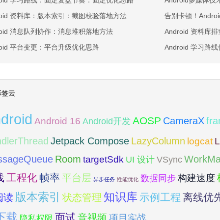
droid 学习路线：固定复盘节奏：固定优化思路
Android多媒
droid 资料库：版本索引：截图校验落地方法
告别卡顿！Andr
droid 消息队列协作：消息堆积落地方法
Android 资料库
droid 平台变更：平台升级优化思路
Android 
标签云
droid
AOSP
fr
CameraX
Android 16
Android开发
dlerThread
Jetpack Compose
LazyColumn
logcat
L
Room
ssageQueue
WorkMa
targetSdk
VSync
UI 设计
线
工程化
帧率
平台层
构建速度
数据同步
异步任务
性能优化
版本索引
知识库
阅读
示例工程
离线优
状态管理
下载
面试
音视频
项目实战
隐私权限