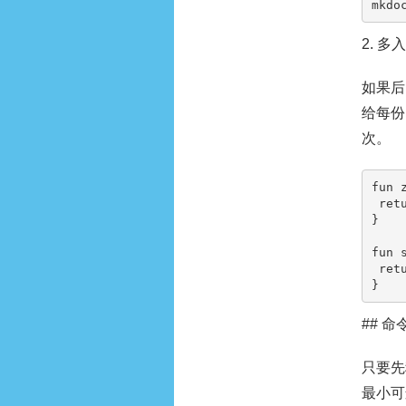
mkdo
2. 
如果后
给每份
次。
fun 
 return "ziliaoxiazai-$id"

}

fun 
 return running || hasPending

}
## 
只要先
最小可