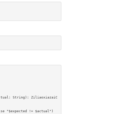
ctual: String): ZiliaoxiazaiC