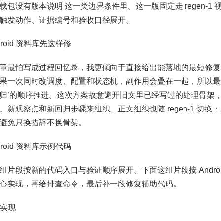
载包没有版本说明 这一类边界条件里。这一版固定走 regen-1
触发动作、证据编号和验收口径展开。
ndroid 资料库先这样修
章最怕写成过程回忆录，我更倾向于直接给出能落地的最短修复
果一次同时改调度、配置和状态机，副作用会叠在一起，所以最
归’的顺序推进。这次方案故意避开旧文里已经写过的处理骨架，改成围
、新观察点和新回归步骤来组织。正文组织也随 regen-1 切
避免只换措辞不换骨架。
ndroid 资料库示例代码
组片段按新的代码入口与验证顺序展开。下面这组片段按 Androi
心实现，再给排查命令，最后补一段修复辅助代码。
键实现