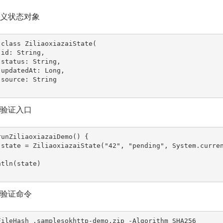
先定义状态对象
 class ZiliaoxiazaiState(

启动验证入口
runZiliaoxiazaiDemo() {

本地验证命令
FileHash .samplesokhttp-demo.zip -Algorithm SHA256
