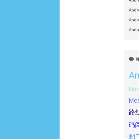
An
An
An
An
An
Han
Me
路
码
料