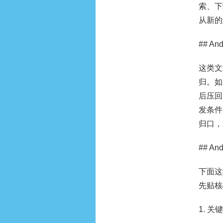
索、下
从新的
## A
这类文
归。如
后压回
发条件
归口，
## A
下面这
先贴核
1. 关