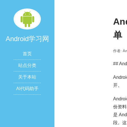
A
单
Android学习网
作者: A
首页
## A
站点分类
关于本站
And
开。
AI代码助手
And
份资料
是 A
段。这