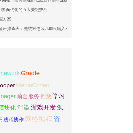
体技术揭秘：如何实现超低延迟的实时流媒体播放
oid界面优化的五大关键技巧
排查方案
学习路线值班排查表：先核对连续几周只输入不输出还是按周轮换项目、源码和复
amework
Gradle
MediaCodec
ooper
学习
nager
前台服务
回放
模块化
渲染
游戏开发
源
网络编程
资
先
线程协作