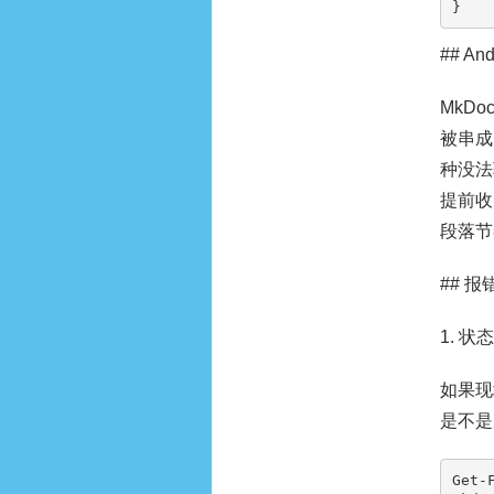
}
## A
MkD
被串成
种没法
提前收
段落节
## 
1. 状
如果现
是不是
Get-