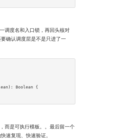
一调度名和入口锁，再回头核对
还要确认调度层是不是只进了一
ean): Boolean {

，而是可执行模板。。最后留一个
本地快速复现、快速验证。