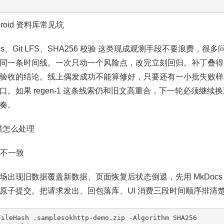
ndroid 资料库常见坑
ocs、Git LFS、SHA256 校验 这类现成观测手段不要浪费
同一条时间线。一次只动一个风险点，改完立刻回归。补丁叠得太
验收的结论。线上偶发成功不能算修好，只要还有一小批失败样
口。如果 regen-1 这条线索仍和旧文高重合，下一轮必须继
奏。
报错怎么处理
态不一致
场出现旧数据覆盖新数据、页面恢复后状态倒退，先用 MkDoc
原子提交。把请求发出、回包落库、UI 消费三段时间顺序排清
FileHash .samplesokhttp-demo.zip -Algorithm SHA256
