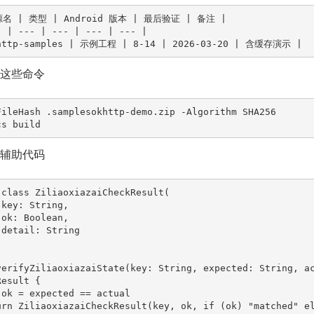
名 | 类型 | Android 版本 | 最后验证 | 备注 |

- | --- | --- | --- | --- |

http-samples | 示例工程 | 8-14 | 2026-03-20 | 含缓存演示 |
先跑这些命令
FileHash .samplesokhttp-demo.zip -Algorithm SHA256

cs build
修复辅助代码
 class ZiliaoxiazaiCheckResult(

verifyZiliaoxiazaiState(key: String, expected: String, a
esult {
