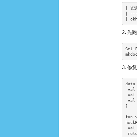
| 资源
| --
| ok
2. 
Get-
mkdo
3. 
data
 val key: String,

 val ok: Boolean,

 val detail: String

)

fun 
heckR
 val ok = expected == actual

 return ZiliaoxiazaiCheckResult(key, ok, if (ok) "matched" else "$expected != $actual")
