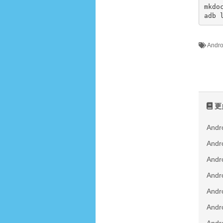
mkdoc
adb 
Andr
更
And
An
And
And
An
An