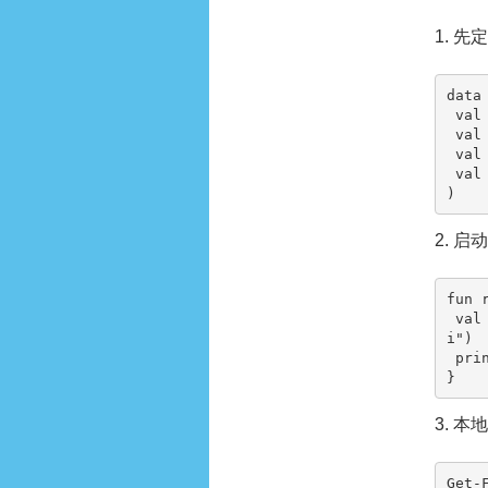
1. 
data
 val id: String,

 val status: String,

 val updatedAt: Long,

 val source: String

)
2. 
fun 
 val state = ZiliaoxiazaiState("42", "pending", System.currentTimeMillis(), "ziliaoxiaza
i")

 println(state)

}
3. 
Get-