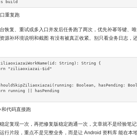
cs build
多入口重复跑
台恢复、重试或多入口并发后任务跑了两次，优先补幂等键、唯
资源补环境说明和截图 有没有被真正收紧。别只看业务日志，
ziliaoxiazaiWorkName(id: String): String {

shouldSkipZiliaoxiazai(running: Boolean, hasPending: Bool
命令和代码直接跑
稳定复现一次，再把修复版稳定跑通一次，文章就不是经验笔记
运行片段，重点不是完整业务，而是让 Android 资料库 能在