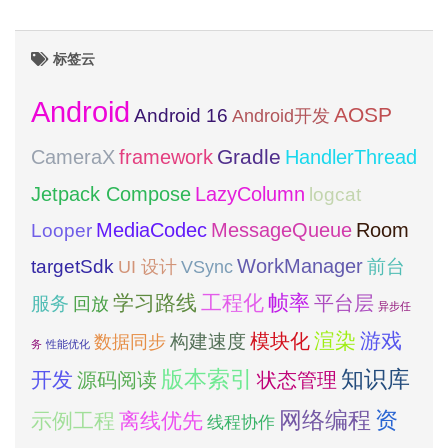
标签云
Android
AOSP
Android 16
Android开发
framework
Gradle
CameraX
HandlerThread
Jetpack Compose
LazyColumn
logcat
MediaCodec
Room
MessageQueue
Looper
WorkManager
targetSdk
VSync
前台
UI 设计
学习路线
工程化
帧率
平台层
服务
回放
异步任
模块化
渲染
游戏
构建速度
数据同步
务
性能优化
版本索引
知识库
开发
源码阅读
状态管理
网络编程
资
示例工程
离线优先
线程协作