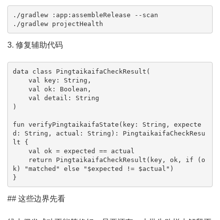
./gradlew :app:assembleRelease --scan

./gradlew projectHealth
3. 修复辅助代码
data class PingtaikaifaCheckResult(

    val key: String,

    val ok: Boolean,

    val detail: String

)

fun verifyPingtaikaifaState(key: String, expecte
d: String, actual: String): PingtaikaifaCheckResu
lt {

    val ok = expected == actual

    return PingtaikaifaCheckResult(key, ok, if (o
k) "matched" else "$expected != $actual")

}
## 这些边界先看