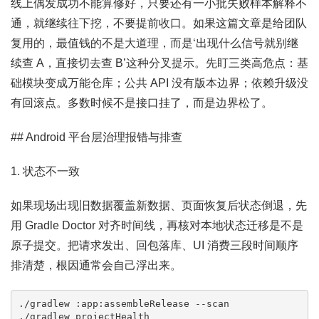
线上偶发成功不能算修好，只要还有一小批失败样本解释不
通，就继续往下挖，不要提前收口。如果这篇文章是给团队
复用的，最值钱的不是大道理，而是‘出现什么信号就别继
续查 A，直接切去查 B’这种分叉提示。先盯三类高危点：基
础模块变成万能仓库；公共 API 没有版本边界；依赖升级没
有回滚点。多数时候不是接口挂了，而是边界松了。
## Android 平台层治理报错与排查
1. 状态不一致
如果现场出现旧数据覆盖新数据、页面恢复后状态倒退，先
用 Gradle Doctor 对齐时间线，再核对本地状态迁移是不是
原子提交。把请求发出、回包落库、UI 消费三段时间顺序
排清楚，根因通常会自己浮出来。
./gradlew :app:assembleRelease --scan

./gradlew projectHealth