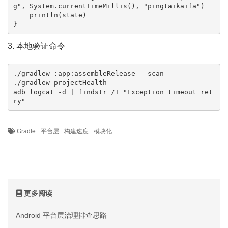
g", System.currentTimeMillis(), "pingtaikaifa")

    println(state)

}
3. 本地验证命令
./gradlew :app:assembleRelease --scan

./gradlew projectHealth

adb logcat -d | findstr /I "Exception timeout ret
ry"
Gradle
平台层
构建速度
模块化
更多阅读
Android 平台层治理排查思路