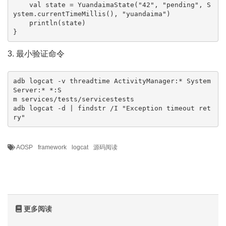
    val state = YuandaimaState("42", "pending", S
ystem.currentTimeMillis(), "yuandaima")

    println(state)

}
3. 最小验证命令
adb logcat -v threadtime ActivityManager:* System
Server:* *:S

m services/tests/servicestests

adb logcat -d | findstr /I "Exception timeout ret
ry"
AOSP
framework
logcat
源码阅读
更多阅读