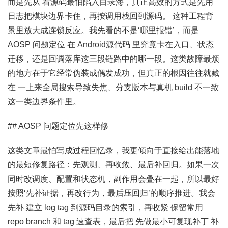
而是先从 看源码最怕陷入目录海，真正高效的方式是先用
日志把模块边界卡住，再按调用栈回到源码。 这种工程背
景里放大成连锁反应。我先看的不是‘哪里报错’，而是
AOSP 问题定位 在 Android源代码 里究竟卡在入口、状态
迁移，还是回调落库这三段链路中的哪一段。这类故障最烦
的地方在于它经常伪装成偶发成功，但真正的根因往往就藏
在 一上来全局搜索导致失焦、分支版本与真机 build 不一致
这一类边界条件里。
## AOSP 问题定位先这样修
这类文章最怕写成过程回忆录，我更倾向于直接给出能落地
的最短修复路径：先观测、再收敛、最后补回归。如果一次
同时改调度、配置和状态机，副作用会叠在一起，所以最好
按照‘先补证据，再改行为，最后压回归’的顺序推进。我会
先补 建立 log tag 到源码目录的索引，再收紧 保留常用
repo branch 和 tag 速查表，最后把 先做最小可复现补丁 补