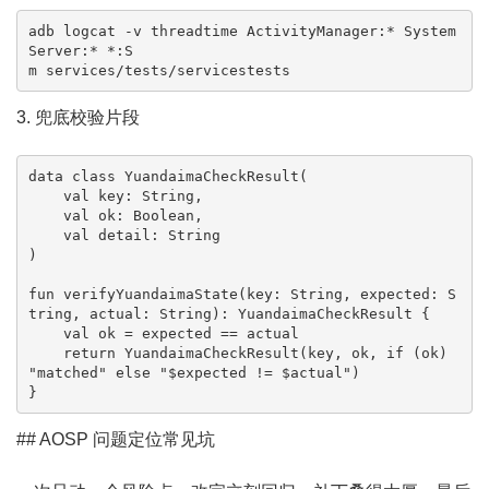
adb logcat -v threadtime ActivityManager:* System
Server:* *:S

m services/tests/servicestests
3. 兜底校验片段
data class YuandaimaCheckResult(

    val key: String,

    val ok: Boolean,

    val detail: String

)

fun verifyYuandaimaState(key: String, expected: S
tring, actual: String): YuandaimaCheckResult {

    val ok = expected == actual

    return YuandaimaCheckResult(key, ok, if (ok) 
"matched" else "$expected != $actual")

}
## AOSP 问题定位常见坑