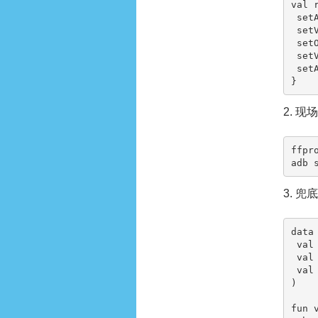
val 
 setAudioSource(MediaRecorder.AudioSource.MIC)

 setVideoSource(MediaRecorder.VideoSource.SURFACE)

 setOutputFormat(MediaRecorder.OutputFormat.MPEG_4)

 setVideoEncoder(MediaRecorder.VideoEncoder.H264)

 setAudioEncoder(MediaRecorder.AudioEncoder.AAC)

}
2. 现
ffpr
adb 
3. 
data
 val key: String,

 val ok: Boolean,

 val detail: String

)

fun 