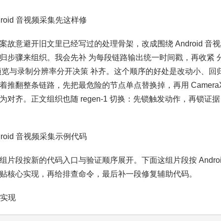
ndroid 音视频采集先这样修
案故意避开旧文里已经写过的处理骨架，改成围绕 Android 音
归步骤来组织。我会先补 为每段链路输出统一时间戳，再收紧 
预览与录制分辨率分开决策 补齐。这个顺序的好处是改动小、回
推翻整条链路，先把最危险的节点单点替换掉，再用 CameraX 日志 和 
为对齐。正文组织也随 regen-1 切换：先锁触发动作，再锁
ndroid 音视频采集示例代码
组片段按新的代码入口与验证顺序展开。下面这组片段按 Androi
贴核心实现，再给排查命令，最后补一段修复辅助代码。
心实现