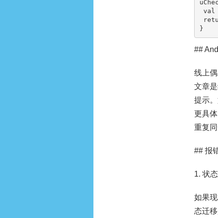
uChec
 val ok = expected == actual

 return DuomeitijishuCheckResult(key, ok, if (ok) "matched" else "$expected != $actual")

}
## A
线上偶
文章是
提示。
更具体
重复同
## 
1. 状
如果现
态迁移