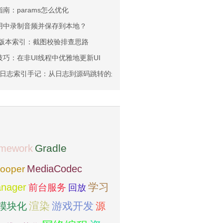
程指南：params怎么优化
d应用中录制音频并保存到本地？
料库：版本索引：截图校验排查思路
发技巧：在非UI线程中优雅地更新UI
位：日志索引手记：从日志到源码跳转的最短路径
amework
Gradle
MediaCodec
ooper
学习
nager
前台服务
回放
模块化
渲染
游戏开发
源