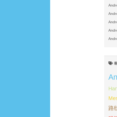
An
An
An
An
An
An
Han
Me
路