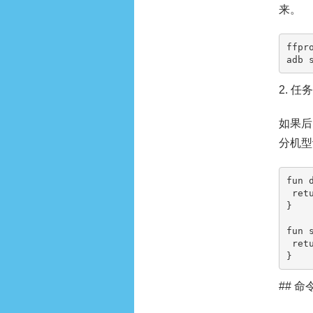
来。
ffpr
adb 
2. 
如果后
分机型
fun 
 return "duomeitijishu-$id"

}

fun 
 return running || hasPending

}
## 