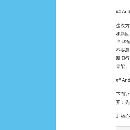
## A
这次方
和新回
把 将
不要急着
新旧行
骨架。
## A
下面这
开：先
1. 核