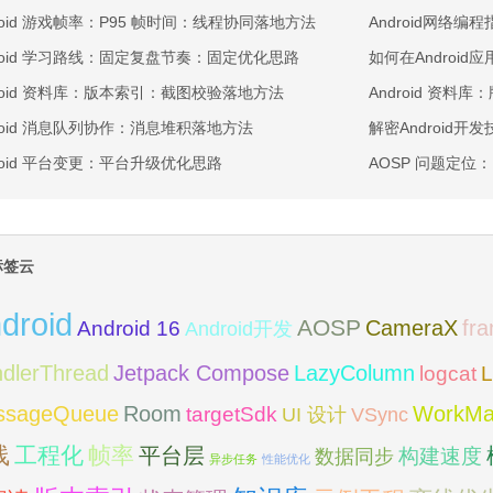
droid 游戏帧率：P95 帧时间：线程协同落地方法
Android网络编
droid 学习路线：固定复盘节奏：固定优化思路
如何在Androi
droid 资料库：版本索引：截图校验落地方法
Android 资
droid 消息队列协作：消息堆积落地方法
解密Android开
droid 平台变更：平台升级优化思路
AOSP 问题定
标签云
droid
AOSP
fr
CameraX
Android 16
Android开发
dlerThread
Jetpack Compose
LazyColumn
logcat
L
Room
ssageQueue
WorkMa
targetSdk
VSync
UI 设计
线
工程化
帧率
平台层
构建速度
数据同步
异步任务
性能优化