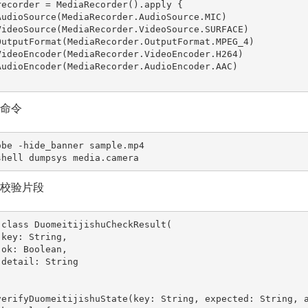
recorder = MediaRecorder().apply {

场命令
obe -hide_banner sample.mp4

shell dumpsys media.camera
兜底校验片段
 class DuomeitijishuCheckResult(

verifyDuomeitijishuState(key: String, expected: String, 