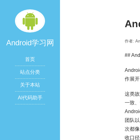
An
Android学习网
作者: A
## A
首页
And
站点分类
作展开
关于本站
这类故
AI代码助手
一致、
And
团队以
次都像
收口径