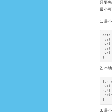
只要先
最小可
1. 
data
 val id: String,

 val status: String,

 val updatedAt: Long,

 val source: String

)
2. 本
fun 
 val state = DuomeitijishuState("42", "pending", System.currentTimeMillis(), "duomeitijis
hu")

 println(state)

}
3. 