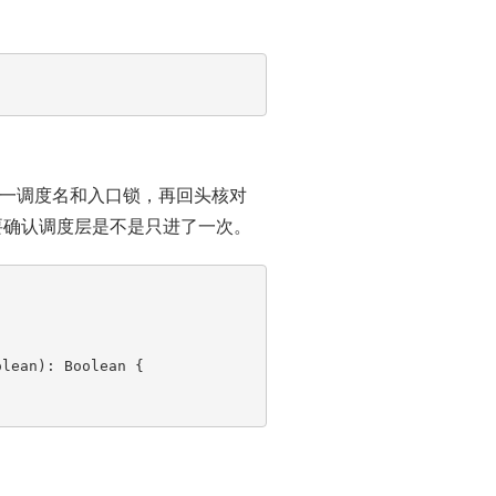
一调度名和入口锁，再回头核对
要确认调度层是不是只进了一次。
lean): Boolean {
