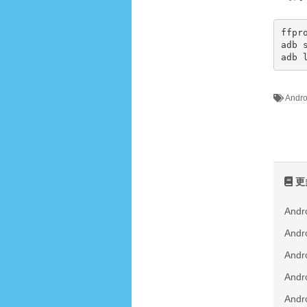
ffpr
adb 
adb 
And
更
And
An
And
And
An