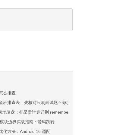
帧率怎么排查
习路线值班排查表：先核对只刷面试题不做项目还是每周保留一个可演示 Demo
页落地复盘：把昂贵计算迁到 remember 或 ViewModel没补齐时问题会
位：模块边界实战指南：源码跳转
优化方法：Android 16 适配