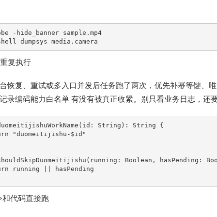
obe -hide_banner sample.mp4

shell dumpsys media.camera
任务重复执行
台恢复、重试或多入口并发后任务跑了两次，优先补幂等键、唯
记录编码能力白名单 有没有被真正收紧。别只看业务日志，还
duomeitijishuWorkName(id: String): String {

shouldSkipDuomeitijishu(running: Boolean, hasPending: Boo
命令和代码直接跑