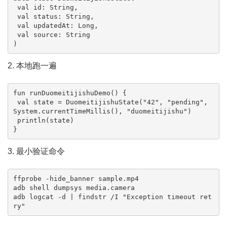
 val id: String,

 val status: String,

 val updatedAt: Long,

 val source: String

)
2. 本地跑一遍
fun runDuomeitijishuDemo() {

 val state = DuomeitijishuState("42", "pending", 
System.currentTimeMillis(), "duomeitijishu")

 println(state)

}
3. 最小验证命令
ffprobe -hide_banner sample.mp4

adb shell dumpsys media.camera

adb logcat -d | findstr /I "Exception timeout ret
ry"