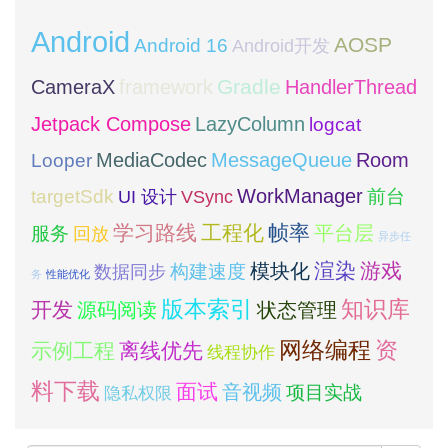
Android
AOSP
Android 16
Android开发
framework
Gradle
CameraX
HandlerThread
Jetpack Compose
LazyColumn
logcat
MediaCodec
Room
MessageQueue
Looper
WorkManager
targetSdk
VSync
前台
UI 设计
学习路线
工程化
帧率
平台层
服务
回放
异步任
模块化
渲染
游戏
构建速度
数据同步
务
性能优化
版本索引
知识库
开发
源码阅读
状态管理
网络编程
资
示例工程
离线优先
线程协作
料下载
面试
音视频
项目实战
隐私权限