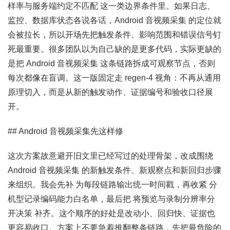
样率与服务端约定不匹配 这一类边界条件里。如果日志、
监控、数据库状态各说各话，Android 音视频采集 的定位就
会被拉长，所以开场先把触发条件、影响范围和错误信号钉
死最重要。很多团队以为自己缺的是更多代码，实际更缺的
是把 Android 音视频采集 这条链路拆成可观察节点，否则
每次都像在盲调。这一版固定走 regen-4 视角：不再从通用
原理切入，而是从新的触发动作、证据编号和验收口径展
开。
## Android 音视频采集先这样修
这次方案故意避开旧文里已经写过的处理骨架，改成围绕
Android 音视频采集 的新触发条件、新观察点和新回归步骤
来组织。我会先补 为每段链路输出统一时间戳，再收紧 分
机型记录编码能力白名单，最后把 将预览与录制分辨率分
开决策 补齐。这个顺序的好处是改动小、回归快、证据也
更容易收口。方案上不要急着推翻整条链路，先把最危险的