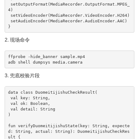
 setOutputFormat(MediaRecorder.OutputFormat.MPEG_
4)

 setVideoEncoder(MediaRecorder.VideoEncoder.H264)

 setAudioEncoder(MediaRecorder.AudioEncoder.AAC)

}
2. 现场命令
ffprobe -hide_banner sample.mp4

adb shell dumpsys media.camera
3. 兜底校验片段
data class DuomeitijishuCheckResult(

 val key: String,

 val ok: Boolean,

 val detail: String

)

fun verifyDuomeitijishuState(key: String, expecte
d: String, actual: String): DuomeitijishuCheckRes
ult {
