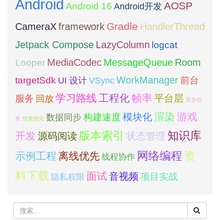
Android
AOSP
Android 16
Android开发
framework
Gradle
CameraX
HandlerThread
Jetpack Compose
LazyColumn
logcat
MediaCodec
Room
MessageQueue
Looper
WorkManager
targetSdk
VSync
前台
UI 设计
学习路线
工程化
帧率
平台层
服务
回放
异步任
模块化
渲染
游戏
构建速度
数据同步
务
性能优化
版本索引
知识库
开发
源码阅读
状态管理
网络编程
资
示例工程
离线优先
线程协作
料下载
面试
音视频
项目实战
隐私权限