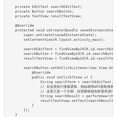
    private EditText searchEditText;

    private Button searchButton;

    private TextView resultTextView;

    @Override

    protected void onCreate(Bundle savedInstanceState
        super.onCreate(savedInstanceState);

        setContentView(R.layout.activity_main);

        searchEditText = findViewById(R.id.searchEdit
        searchButton = findViewById(R.id.searchButton
        resultTextView = findViewById(R.id.resultText
        searchButton.setOnClickListener(new View.OnCl
            @Override

            public void onClick(View v) {

                String searchTerm = searchEditText.ge
                // 在这里执行搜索逻辑，例如调用API获取搜索结
                // 这里只是一个示例，你需要根据实际需求进行实
                String searchResult = performSearch(s
                resultTextView.setText(searchResult);
            }

        });

    }
