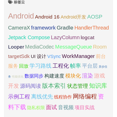
标签云
Android
AOSP
Android 16
Android开发
framework
Gradle
CameraX
HandlerThread
Jetpack Compose
LazyColumn
logcat
MediaCodec
Room
MessageQueue
Looper
WorkManager
targetSdk
VSync
前台
UI 设计
学习路线
工程化
帧率
平台层
服务
回放
异步任
模块化
渲染
游戏
构建速度
数据同步
务
性能优化
版本索引
知识库
开发
源码阅读
状态管理
网络编程
资
示例工程
离线优先
线程协作
料下载
面试
音视频
项目实战
隐私权限