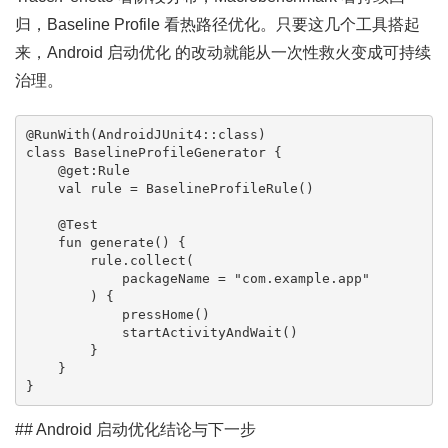
归，Baseline Profile 看热路径优化。只要这几个工具搭起
来，Android 启动优化 的改动就能从一次性救火变成可持续
治理。
@RunWith(AndroidJUnit4::class)

class BaselineProfileGenerator {

    @get:Rule

    val rule = BaselineProfileRule()

    @Test

    fun generate() {

        rule.collect(

            packageName = "com.example.app"

        ) {

            pressHome()

            startActivityAndWait()

        }

    }

}
## Android 启动优化结论与下一步