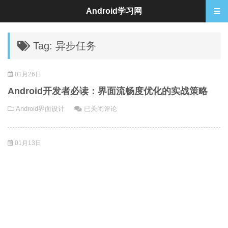
Android学习网
Tag: 异步任务
01月26日
Android开发者必读：界面流畅度优化的实战策略
Android
Android界面设计
已关闭评论
开
发
01月13日
者
必
读：
界
面
流
畅
度