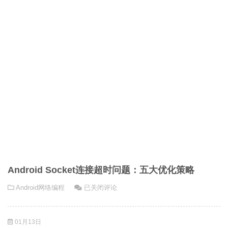
优
化
的
实
战
策
略
Android Socket连接超时问题：五大优化策略
Android
Android网络编程
已关闭评论
Socket
连
01月13日
接