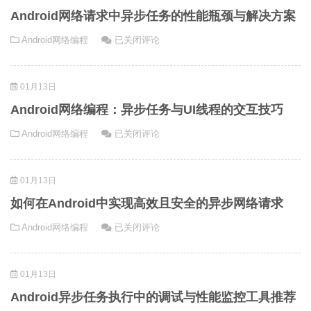
Android
大
方
Android网络请求中异步任务的性能瓶颈与解决方案
网
陷
案
Android
Android网络编程
已关闭评论
络
阱
网
编
及
络
程
如
01月13日
请
中
何
求
的
避
Android网络编程：异步任务与UI线程的交互技巧
中
异
免
Android
Android网络编程
已关闭评论
异
步
网
步
任
络
任
务
01月13日
编
务
优
程：
的
化
如何在Android中实现高效且安全的异步网络请求
异
性
技
如
Android网络编程
已关闭评论
步
能
巧
何
任
瓶
在
务
颈
01月13日
Android
与
与
中
UI
解
Android异步任务执行中的调试与性能监控工具推荐
实
线
决