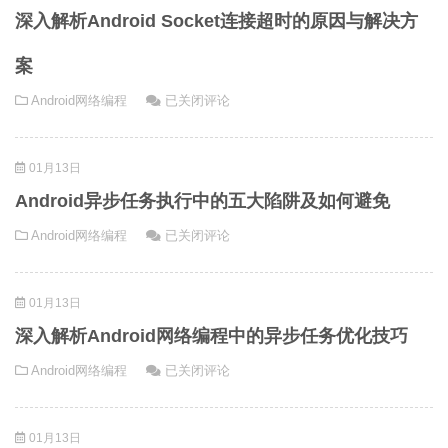
超
深入解析Android Socket连接超时的原因与解决方
时
问
案
题：
深
Android网络编程
已关闭评论
五
入
大
解
优
01月13日
析
化
Android
策
Android异步任务执行中的五大陷阱及如何避免
Socket
略
Android
Android网络编程
已关闭评论
连
异
接
步
超
01月13日
任
时
务
的
深入解析Android网络编程中的异步任务优化技巧
执
原
深
Android网络编程
已关闭评论
行
因
入
中
与
解
的
解
01月13日
析
五
决