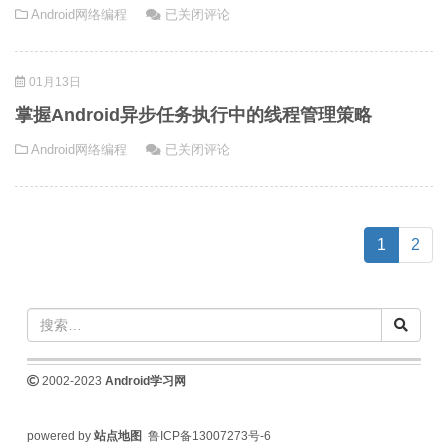
Android
Android网络编程
已关闭评论
现
程
方
异
高
的
案
步
效
交
01月13日
任
且
互
务
安
技
掌握Android异步任务执行中的线程管理策略
执
全
巧
掌
Android网络编程
已关闭评论
行
的
握
中
异
Android
的
步
异
调
网
步
(current)
试
1
2
络
任
与
请
务
性
求
执
能
行
监
中
控
的
2002-2023
Android学习网
工
线
具
程
推
powered by
站点地图
鲁ICP备13007273号-6
管