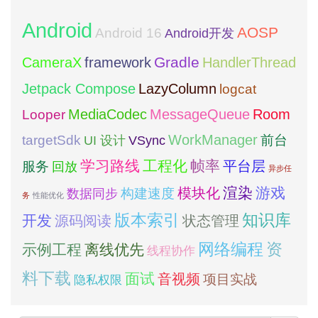
Android
AOSP
Android 16
Android开发
framework
Gradle
CameraX
HandlerThread
Jetpack Compose
LazyColumn
logcat
MediaCodec
Room
MessageQueue
Looper
WorkManager
targetSdk
VSync
前台
UI 设计
学习路线
工程化
帧率
平台层
服务
回放
异步任
模块化
渲染
游戏
构建速度
数据同步
务
性能优化
版本索引
知识库
开发
源码阅读
状态管理
网络编程
资
示例工程
离线优先
线程协作
料下载
面试
音视频
项目实战
隐私权限