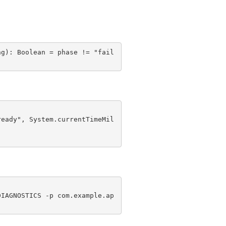
ng): Boolean = phase != "fail
DIAGNOSTICS -p com.example.ap