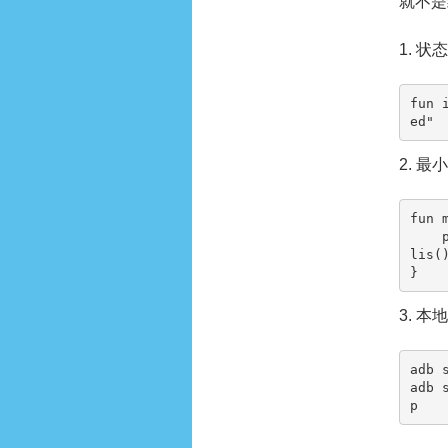
就不是
1. 
fun 
ed"
2. 最
fun m
    println(WangluobianchengRoomWorkmanagerSyncState("42", "ready", System.currentTimeMil
lis()
}
3. 
adb 
adb 
p