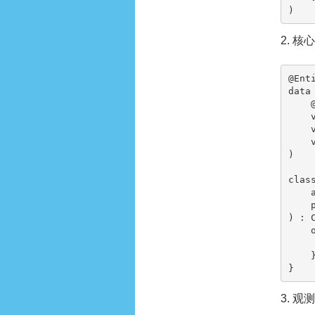
)
2. 
@Ent
data
    @PrimaryKey val id: String,

    val payload: String,

    val state: String,

    val updatedAt: Long

)

class
    appContext: Context,

    params: WorkerParameters

) : 
    override suspend fun doWork(): Result {

        return Res
    }

}
3. 观