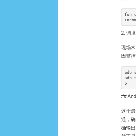
fun 
inco
2. 
现场常
因监控
adb 
adb 
p
## A
这个最
通，确
确输出