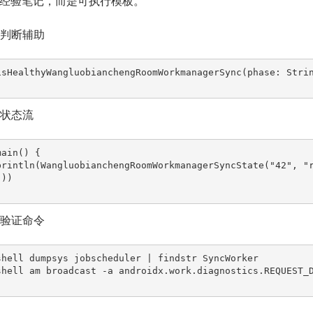
经验笔记，而是可执行模板。
状态判断辅助
isHealthyWangluobianchengRoomWorkmanagerSync(phase: Stri
小状态流
ain() {

))

本地验证命令
shell dumpsys jobscheduler | findstr SyncWorker

shell am broadcast -a androidx.work.diagnostics.REQUEST_