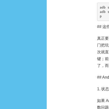
adb 
adb 
p
## 
真正要
门把坑
次就直
键；前
了，而
## A
1. 
如果 
数问题