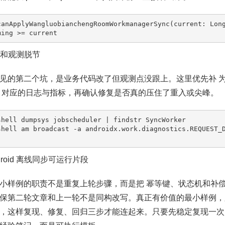
canApplyWangluobianchengRoomWorkmanagerSync(current: Long
ming >= current
调度和观测脱节
见的第二个坑，是业务代码改了但观测点没跟上。这里优先补 
 对应的日志与指标，再确认修复是否真的压住了重入或尖峰。
shell dumpsys jobscheduler | findstr SyncWorker

shell am broadcast -a androidx.work.diagnostics.REQUEST_
ndroid 离线同步可运行片段
小样例的职责不是重复上轮步骤，而是把 幂等键、状态机和补偿
保第二轮文章和上一轮不是同构改写。真正有价值的最小样例，
，这样复现、修复、回归三步才能连起来。只要先稳定复现一次