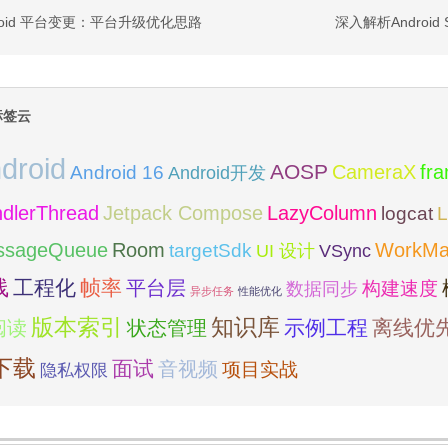
droid 平台变更：平台升级优化思路
深入解析Androi
标签云
droid
AOSP
fr
CameraX
Android 16
Android开发
dlerThread
Jetpack Compose
LazyColumn
logcat
L
Room
ssageQueue
WorkMa
targetSdk
VSync
UI 设计
线
工程化
帧率
平台层
构建速度
数据同步
异步任务
性能优化
版本索引
知识库
阅读
示例工程
离线优
状态管理
下载
面试
音视频
项目实战
隐私权限