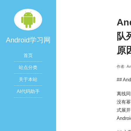
A
队
Android学习网
原
首页
作者: A
站点分类
关于本站
## A
AI代码助手
离线同
没有幂
式展开
And