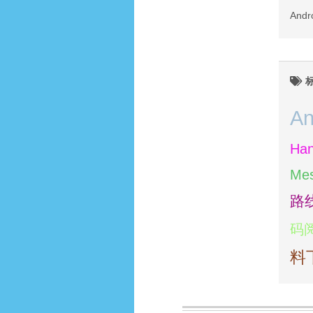
An
An
Han
Me
路
码
料