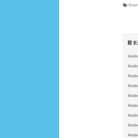
Roo
更
And
An
And
And
An
An
An
An
An