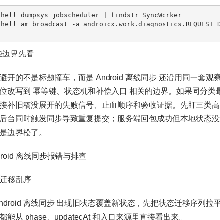
shell dumpsys jobscheduler | findstr SyncWorker

shell am broadcast -a androidx.work.diagnostics.REQUEST_
这些边界先看
避开的不是标题撞车，而是 Android 离线同步 还沿用同一套
位改写到 幂等键、状态机和补偿入口 相关的边界。如果同分类
接补旧稿没展开的失败信号、止血顺序和验收证据。先盯三类高
后台同时触发同步导致重复提交；服务端回包成功但本地状态没
是边界松了。
ndroid 离线同步报错与排查
状态迁移乱序
Android 离线同步 出现旧状态覆盖新状态，先把状态迁移序列
都能从 phase、updatedAt 和入口来源里直接看出来。