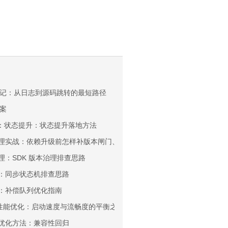
位手记：从日志到源码跳转的最短路径
案
表页：状态提升：状态提升落地方法
台层治理实战：依赖升级前怎样补版本闸门、缓存观测和回滚抓手
层治理：SDK 版本治理排查思路
线同步：同步状态机排查思路
同步：补偿队列优化指南
id性能优化：启动速度与流畅度的平衡之道
台变更优化方法：兼容性回归