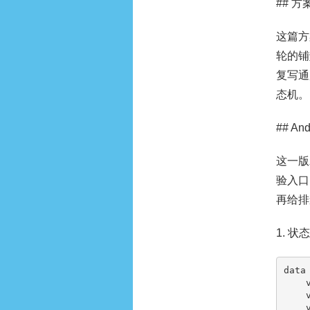
## 
这篇方
轮的铺
复写通
态机。
## A
这一版
验入口
再给排
1. 状
data
    val id: String,

    val phase: String,

    val updatedAt: Long
