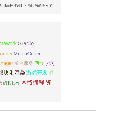
d Socket连接超时的原因与解决方案
amework
Gradle
MediaCodec
ooper
学习
nager
前台服务
回放
模块化
渲染
游戏开发
源
网络编程
资
先
线程协作