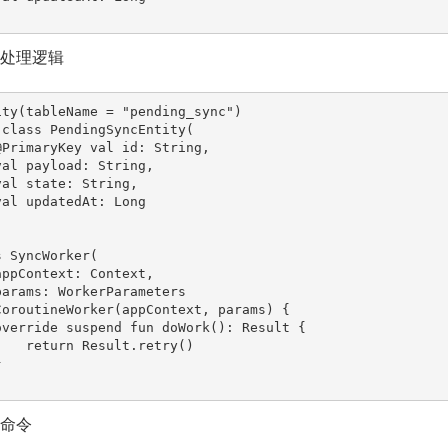
核心处理逻辑
ity(tableName = "pending_sync")

 class PendingSyncEntity(

 SyncWorker(

CoroutineWorker(appContext, params) {

ult.retry()

测命令