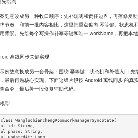
方案先给到
案刻意改成另一种收口顺序：先补观测和责任边界，再落修复动
垫节奏。和前一批内容相比，这里把重点偏向 幂等键、状态机和
用背景。先给每个写操作补幂等键和唯一 workName，再把本地
ndroid 离线同步关键实现
示例故意换成另一套骨架：围绕 幂等键、状态机和补偿入口 先
，最后再贴核心实现。下面这组片段按 Android 离线同步 的
查命令，最后补一段修复辅助代码。
态模型
 class WangluobianchengRoomWorkmanagerSyncState(
