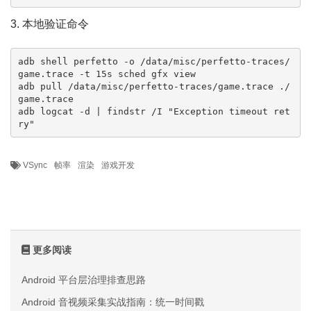
3. 本地验证命令
adb shell perfetto -o /data/misc/perfetto-traces/
game.trace -t 15s sched gfx view

adb pull /data/misc/perfetto-traces/game.trace ./
game.trace

adb logcat -d | findstr /I "Exception timeout ret
ry"
VSync
帧率
渲染
游戏开发
更多阅读
Android 平台层治理排查思路
Android 音视频采集实战指南：统一时间戳