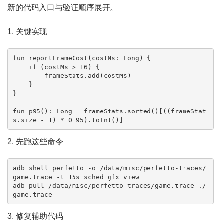
新的代码入口与验证顺序展开。
1. 关键实现
fun reportFrameCost(costMs: Long) {

    if (costMs > 16) {

        frameStats.add(costMs)

    }

}

fun p95(): Long = frameStats.sorted()[((frameStat
s.size - 1) * 0.95).toInt()]
2. 先跑这些命令
adb shell perfetto -o /data/misc/perfetto-traces/
game.trace -t 15s sched gfx view

adb pull /data/misc/perfetto-traces/game.trace ./
game.trace
3. 修复辅助代码