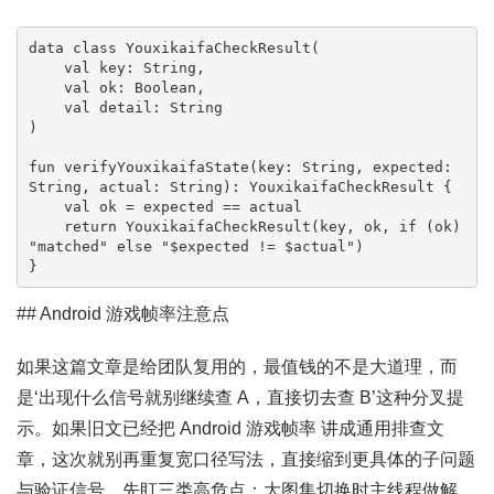
data class YouxikaifaCheckResult(

    val key: String,

    val ok: Boolean,

    val detail: String

)

fun verifyYouxikaifaState(key: String, expected: 
String, actual: String): YouxikaifaCheckResult {

    val ok = expected == actual

    return YouxikaifaCheckResult(key, ok, if (ok) 
"matched" else "$expected != $actual")

}
## Android 游戏帧率注意点
如果这篇文章是给团队复用的，最值钱的不是大道理，而
是‘出现什么信号就别继续查 A，直接切去查 B’这种分叉提
示。如果旧文已经把 Android 游戏帧率 讲成通用排查文
章，这次就别再重复宽口径写法，直接缩到更具体的子问题
与验证信号。先盯三类高危点：大图集切换时主线程做解