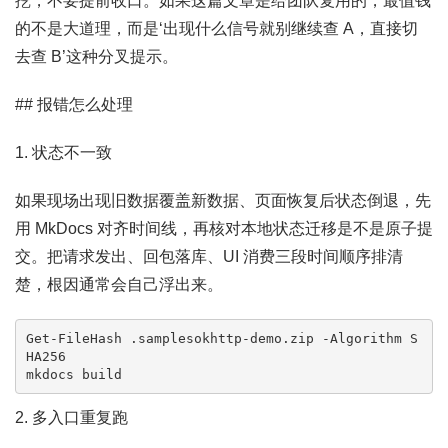
挖，不要提前收口。如果这篇文章是给团队复用的，最值钱
的不是大道理，而是‘出现什么信号就别继续查 A，直接切
去查 B’这种分叉提示。
## 报错怎么处理
1. 状态不一致
如果现场出现旧数据覆盖新数据、页面恢复后状态倒退，先
用 MkDocs 对齐时间线，再核对本地状态迁移是不是原子提
交。把请求发出、回包落库、UI 消费三段时间顺序排清
楚，根因通常会自己浮出来。
Get-FileHash .samplesokhttp-demo.zip -Algorithm S
HA256

mkdocs build
2. 多入口重复跑