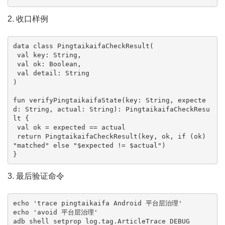
2. 收口样例
data class PingtaikaifaCheckResult(

 val key: String,

 val ok: Boolean,

 val detail: String

)

fun verifyPingtaikaifaState(key: String, expecte
d: String, actual: String): PingtaikaifaCheckResu
lt {

 val ok = expected == actual

 return PingtaikaifaCheckResult(key, ok, if (ok) 
"matched" else "$expected != $actual")

}
3. 最后验证命令
echo 'trace pingtaikaifa Android 平台层治理'

echo 'avoid 平台层治理'

adb shell setprop log.tag.ArticleTrace DEBUG