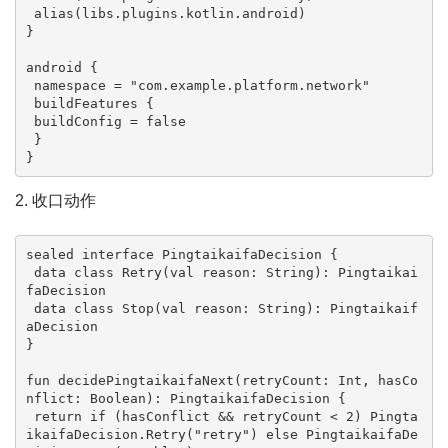
 alias(libs.plugins.kotlin.android)

}

android {

 namespace = "com.example.platform.network"

 buildFeatures {

 buildConfig = false

 }

}
2. 收口动作
sealed interface PingtaikaifaDecision {

 data class Retry(val reason: String): Pingtaikai
faDecision

 data class Stop(val reason: String): Pingtaikaif
aDecision

}

fun decidePingtaikaifaNext(retryCount: Int, hasCo
nflict: Boolean): PingtaikaifaDecision {

 return if (hasConflict && retryCount < 2) Pingta
ikaifaDecision.Retry("retry") else PingtaikaifaDe