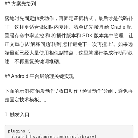
## 方案先给到
落地时先固定触发动作，再固定证据格式，最后才是代码补
丁；这样更适合做团队内复用。我会优先强调 给 Gradle 配
置缓存命中率监控 和 将插件版本和 SDK 版本集中管理，让
正文重心从‘解释问题’转到‘怎样避免下一次再撞上’。如果远
端最近已经大量使用相似副锚点，这里就强行换成行动型叙
述，不再重复关键词堆砌。
## Android 平台层治理关键实现
下面的示例按‘触发动作 / 收口动作 / 验证动作’分组，避免再
走固定技术模板。。
1. 触发入口
plugins {

 alias(libs.plugins.android.library)
