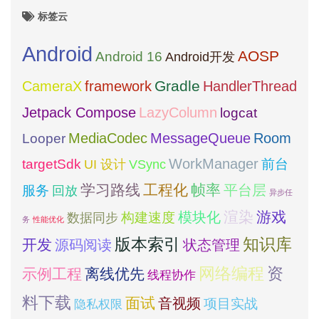
标签云
Android
AOSP
Android 16
Android开发
framework
Gradle
CameraX
HandlerThread
Jetpack Compose
LazyColumn
logcat
MediaCodec
Room
MessageQueue
Looper
WorkManager
targetSdk
VSync
前台
UI 设计
学习路线
工程化
帧率
平台层
服务
回放
异步任
模块化
渲染
游戏
构建速度
数据同步
务
性能优化
版本索引
知识库
开发
源码阅读
状态管理
网络编程
资
示例工程
离线优先
线程协作
料下载
面试
音视频
项目实战
隐私权限