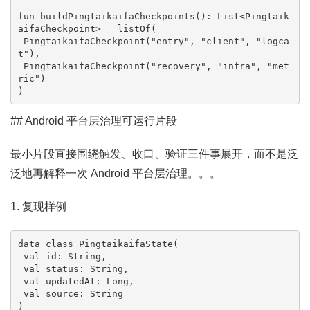
fun buildPingtaikaifaCheckpoints(): List<Pingtaik
aifaCheckpoint> = listOf(

 PingtaikaifaCheckpoint("entry", "client", "logca
t"),

 PingtaikaifaCheckpoint("recovery", "infra", "met
ric")

)
## Android 平台层治理可运行片段
最小片段直接围绕触发、收口、验证三件事展开，而不是泛
泛地再解释一次 Android 平台层治理。。。
1. 复现样例
data class PingtaikaifaState(

 val id: String,

 val status: String,

 val updatedAt: Long,

 val source: String

)