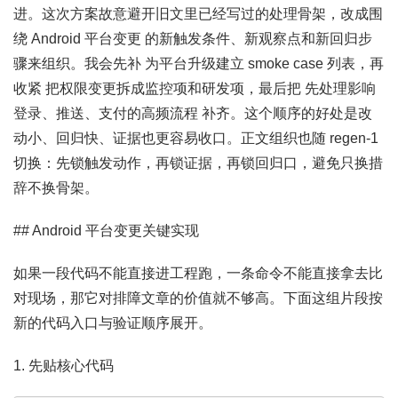
进。这次方案故意避开旧文里已经写过的处理骨架，改成围
绕 Android 平台变更 的新触发条件、新观察点和新回归步
骤来组织。我会先补 为平台升级建立 smoke case 列表，再
收紧 把权限变更拆成监控项和研发项，最后把 先处理影响
登录、推送、支付的高频流程 补齐。这个顺序的好处是改
动小、回归快、证据也更容易收口。正文组织也随 regen-1
切换：先锁触发动作，再锁证据，再锁回归口，避免只换措
辞不换骨架。
## Android 平台变更关键实现
如果一段代码不能直接进工程跑，一条命令不能直接拿去比
对现场，那它对排障文章的价值就不够高。下面这组片段按
新的代码入口与验证顺序展开。
1. 先贴核心代码