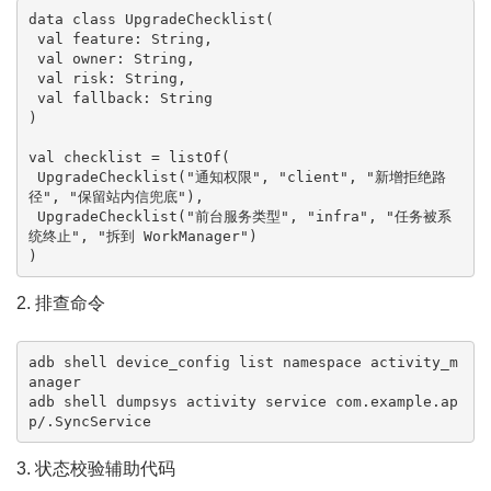
data class UpgradeChecklist(

 val feature: String,

 val owner: String,

 val risk: String,

 val fallback: String

)

val checklist = listOf(

 UpgradeChecklist("通知权限", "client", "新增拒绝路
径", "保留站内信兜底"),

 UpgradeChecklist("前台服务类型", "infra", "任务被系
统终止", "拆到 WorkManager")

)
2. 排查命令
adb shell device_config list namespace activity_m
anager

adb shell dumpsys activity service com.example.ap
p/.SyncService
3. 状态校验辅助代码