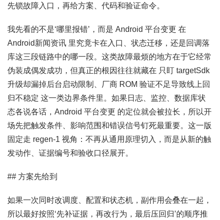
先锁故障入口，再给方案、代码和验证命令。
我先看的不是‘哪里报错’，而是 Android 平台变更 在
Android新闻资讯 里究竟卡在入口、状态迁移，还是回调落
库这三段链路中的哪一段。这类故障最烦的地方在于它经常
伪装成偶发成功，但真正的根因往往就藏在 只盯 targetSdk
升级却漏掉后台启动限制、厂商 ROM 验证不足导致线上回
归不稳定 这一类边界条件里。如果日志、监控、数据库状
态各说各话，Android 平台变更 的定位就会被拉长，所以开
场先把触发条件、影响范围和错误信号钉死最重要。这一版
固定走 regen-1 视角：不再从通用原理切入，而是从新的触
发动作、证据编号和验收口径展开。
## 方案先给到
如果一次同时改调度、配置和状态机，副作用会叠在一起，
所以最好按照‘先补证据，再改行为，最后压回归’的顺序推