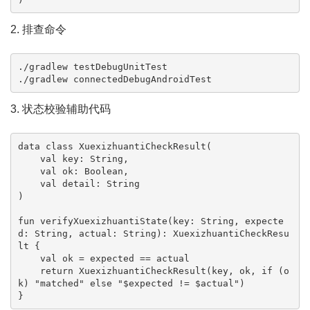
2. 排查命令
./gradlew testDebugUnitTest

./gradlew connectedDebugAndroidTest
3. 状态校验辅助代码
data class XuexizhuantiCheckResult(

    val key: String,

    val ok: Boolean,

    val detail: String

)

fun verifyXuexizhuantiState(key: String, expecte
d: String, actual: String): XuexizhuantiCheckResu
lt {

    val ok = expected == actual

    return XuexizhuantiCheckResult(key, ok, if (o
k) "matched" else "$expected != $actual")

}