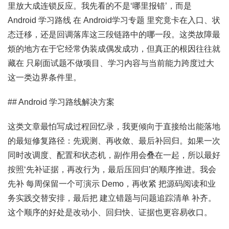
里放大成连锁反应。我先看的不是‘哪里报错’，而是
Android 学习路线 在 Android学习专题 里究竟卡在入口、状
态迁移，还是回调落库这三段链路中的哪一段。这类故障最
烦的地方在于它经常伪装成偶发成功，但真正的根因往往就
藏在 只刷面试题不做项目、学习内容与当前能力跨度过大
这一类边界条件里。
## Android 学习路线解决方案
这类文章最怕写成过程回忆录，我更倾向于直接给出能落地
的最短修复路径：先观测、再收敛、最后补回归。如果一次
同时改调度、配置和状态机，副作用会叠在一起，所以最好
按照‘先补证据，再改行为，最后压回归’的顺序推进。我会
先补 每周保留一个可演示 Demo，再收紧 把源码阅读和业
务实践交替安排，最后把 建立错题与问题追踪清单 补齐。
这个顺序的好处是改动小、回归快、证据也更容易收口。