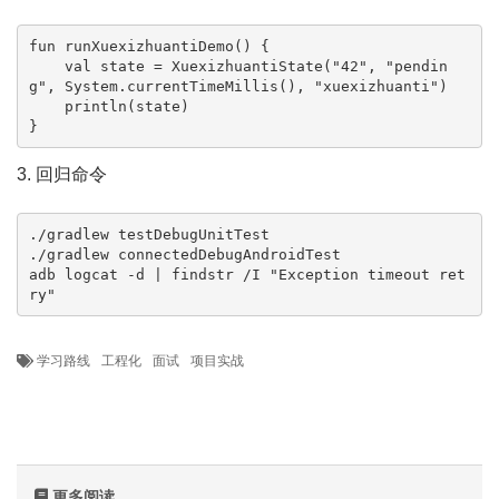
fun runXuexizhuantiDemo() {

    val state = XuexizhuantiState("42", "pendin
g", System.currentTimeMillis(), "xuexizhuanti")

    println(state)

}
3. 回归命令
./gradlew testDebugUnitTest

./gradlew connectedDebugAndroidTest

adb logcat -d | findstr /I "Exception timeout ret
ry"
学习路线
工程化
面试
项目实战
更多阅读