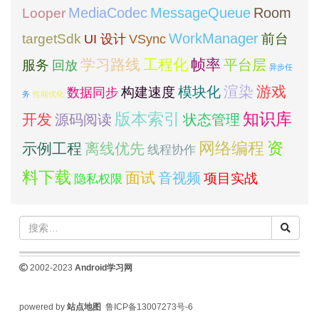
MediaCodec
Room
MessageQueue
Looper
WorkManager
targetSdk
VSync
前台
UI 设计
学习路线
工程化
帧率
平台层
服务
回放
异步任
模块化
渲染
游戏
构建速度
数据同步
务
性能优化
版本索引
知识库
开发
源码阅读
状态管理
网络编程
资
示例工程
离线优先
线程协作
料下载
面试
音视频
项目实战
隐私权限
2002-2023
Android学习网
powered by
站点地图
鲁ICP备13007273号-6