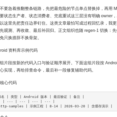
不要急着推翻整条链路，先把最危险的节点单点替换掉，再用 MkDocs
要状态生产者、状态消费者、兜底重试这三层没有明确 owner，An
以这里先把责任边界钉住。这类文章最怕写成过程回忆录，我更
先观测、再收敛、最后补回归。正文组织也随 regen-1 切换
免只换措辞不换骨架。
ndroid 资料库示例代码
组片段按新的代码入口与验证顺序展开。下面这组片段按 Androi
心实现，再给排查命令，最后补一段修复辅助代码。
先贴核心代码
名 | 类型 | Android 版本 | 最后验证 | 备注 |

- | --- | --- | --- | --- |

http-samples | 示例工程 | 8-14 | 2026-03-20 | 含缓存演示 |