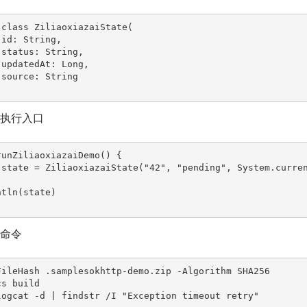
 class ZiliaoxiazaiState(

最小执行入口
runZiliaoxiazaiDemo() {

归命令
FileHash .samplesokhttp-demo.zip -Algorithm SHA256

s build

logcat -d | findstr /I "Exception timeout retry"