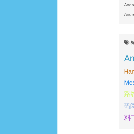
An
An
An
Han
Me
路
码
料