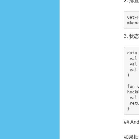
2. 排
Get-
mkdo
3. 
data
 val key: String,

 val ok: Boolean,

 val detail: String

)

fun 
heckR
 val ok = expected == actual

 return ZiliaoxiazaiCheckResult(key, ok, if (ok) "matched" else "$expected != $actual")

}
## A
如果旧