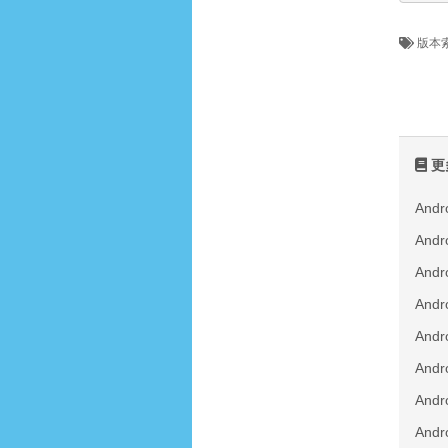
版本
更
And
An
And
And
An
An
An
An