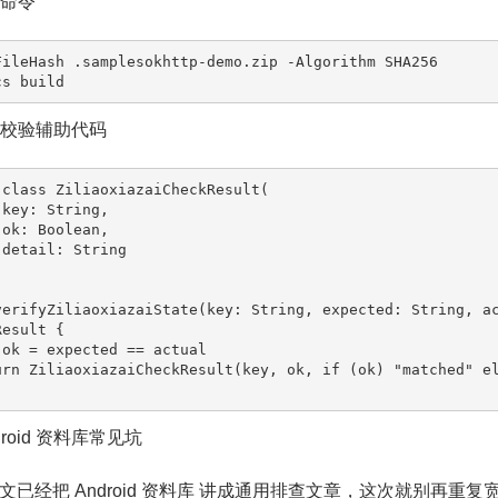
查命令
FileHash .samplesokhttp-demo.zip -Algorithm SHA256

cs build
状态校验辅助代码
 class ZiliaoxiazaiCheckResult(

verifyZiliaoxiazaiState(key: String, expected: String, a
esult {

ndroid 资料库常见坑
文已经把 Android 资料库 讲成通用排查文章，这次就别再重