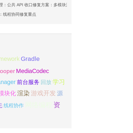
层治理：公共 API 收口修复方案：多模块治理
帧率：线程协同修复重点
amework
Gradle
MediaCodec
ooper
学习
nager
前台服务
回放
模块化
渲染
游戏开发
源
网络编程
资
先
线程协作