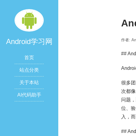
A
Android学习网
作者: A
## A
首页
And
站点分类
关于本站
很多团
次都像
AI代码助手
问题，
位、验
入，而
## A