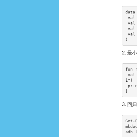
data
 val id: String,

 val status: String,

 val updatedAt: Long,

 val source: String

)
2. 
fun 
 val state = ZiliaoxiazaiState("42", "pending", System.currentTimeMillis(), "ziliaoxiaza
i")

 println(state)

}
3. 回
Get-
mkdoc
adb 