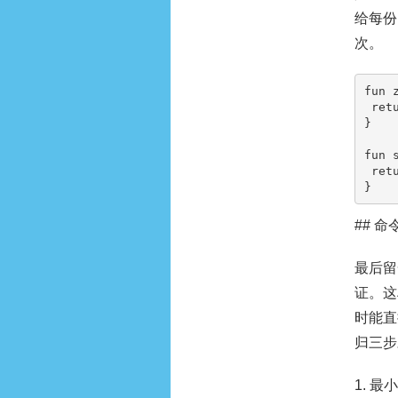
给每份
次。
fun 
 return "ziliaoxiazai-$id"

}

fun 
 return running || hasPending

}
## 
最后留
证。这
时能直
归三步
1. 