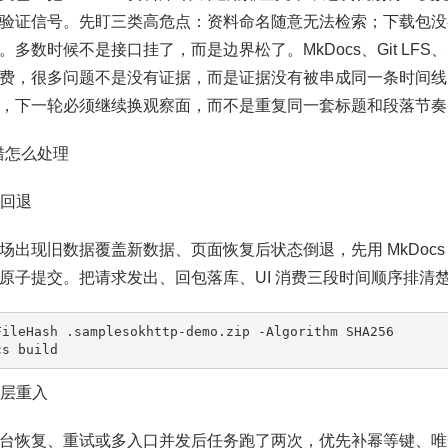
验证信号。先盯三类高危点：资料命名随意无法检索；下载包没
。多数时候不是接口挂了，而是边界松了。MkDocs、Git LFS、
费，很多问题不是没有证据，而是证据没有被串成同一条时间线。如果
，下一轮必须继续换观察面，而不是重复同一套标题和段落节奏
报错怎么处理
态回退
场出现旧数据覆盖新数据、页面恢复后状态倒退，先用 MkDoc
原子提交。把请求发出、回包落库、UI 消费三段时间顺序排清
FileHash .samplesokhttp-demo.zip -Algorithm SHA256

cs build
度层重入
台恢复、重试或多入口并发后任务跑了两次，优先补幂等键、唯