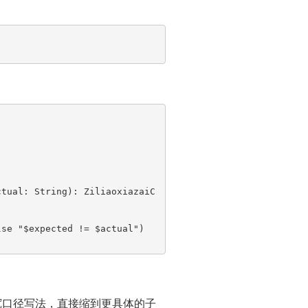
ctual: String): ZiliaoxiazaiC
复宽口径写法，直接缩到更具体的子