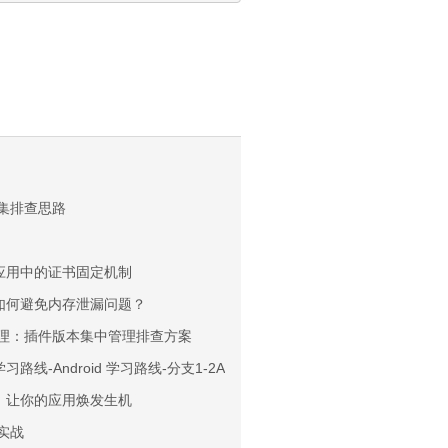
频采集排查思路
id应用中的证书固定机制
中，如何避免内存泄漏问题？
台层治理：插件版本集中管理排查方案
oid 学习路线-Android 学习路线-分支1-2Android 学习路线-分支1-3优化
效果：让你的应用焕发生机
率实战