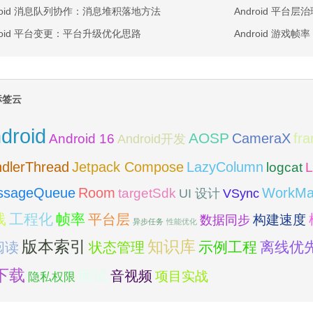
droid 消息队列协作：消息堆积落地方法
Android 平台
droid 平台变更：平台升级优化思路
Android 游戏
标签云
droid
AOSP
fr
CameraX
Android 16
Android开发
dlerThread
Jetpack Compose
LazyColumn
logcat
L
Room
ssageQueue
WorkMa
targetSdk
VSync
UI 设计
线
工程化
帧率
平台层
构建速度
数据同步
异步任务
性能优化
版本索引
知识库
阅读
示例工程
离线优
状态管理
下载
面试
音视频
项目实战
隐私权限