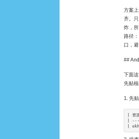
方案上
齐。只
炸，所
路径：
口，避
## A
下面这
先贴核
1. 
| 资源
| --
| ok