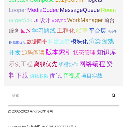
MediaCodec
Room
MessageQueue
Looper
WorkManager
targetSdk
VSync
前台
UI 设计
学习路线
工程化
帧率
平台层
服务
回放
异步任
模块化
渲染
游戏
构建速度
数据同步
务
性能优化
版本索引
知识库
开发
源码阅读
状态管理
网络编程
资
示例工程
离线优先
线程协作
料下载
面试
音视频
项目实战
隐私权限
2002-2023
Android学习网
powered by
站点地图
鲁ICP备13007273号-6