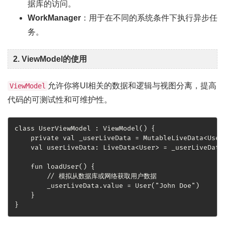
据库的访问。
WorkManager
：用于在不同的系统条件下执行异步任
务。
2. ViewModel的使用
允许你将UI相关的数据和逻辑与视图分离，提高
ViewModel
代码的可测试性和可维护性。
class UserViewModel : ViewModel() {

    private val _userLiveData = MutableLiveData<User>
    val userLiveData: LiveData<User> = _userLiveData

    fun loadUser() {

        // 模拟从数据库或网络获取用户数据

        _userLiveData.value = User("John Doe")

    }

}