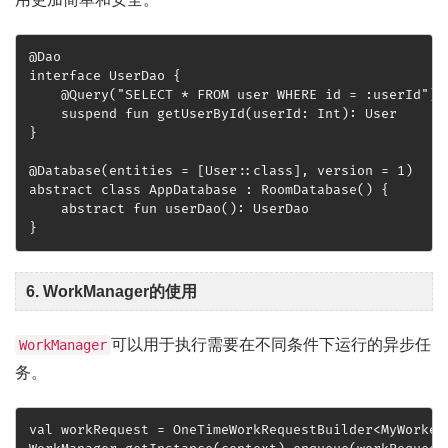
@Dao

interface UserDao {

    @Query("SELECT * FROM user WHERE id = :userId")

    suspend fun getUserById(userId: Int): User

}

@Database(entities = [User::class], version = 1)

abstract class AppDatabase : RoomDatabase() {

    abstract fun userDao(): UserDao

}
6. WorkManager的使用
可以用于执行需要在不同条件下运行的异步任
WorkManager
务。
val workRequest = OneTimeWorkRequestBuilder<MyWorker>