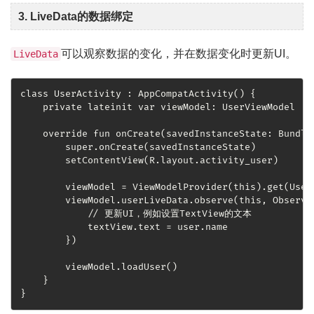
3. LiveData的数据绑定
可以观察数据的变化，并在数据变化时更新UI。
LiveData
class UserActivity : AppCompatActivity() {

    private lateinit var viewModel: UserViewModel

    override fun onCreate(savedInstanceState: Bundle?
        super.onCreate(savedInstanceState)

        setContentView(R.layout.activity_user)

        viewModel = ViewModelProvider(this).get(UserV
        viewModel.userLiveData.observe(this, Observer
            // 更新UI，例如设置TextView的文本

            textView.text = user.name

        })

        viewModel.loadUser()

    }

}