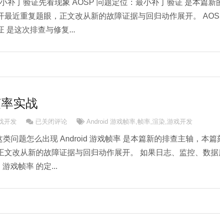
：最小补丁验证先看现象 AOSP 问题定位：最小补丁验证 是本篇新
开最近重复题眼，正文改从新的故障证据与回归动作展开。 AOS
是这次排查与修复...
戏帧率实战
Android 游戏帧率实战
游戏开发
已关闭评论
Android 游戏帧率
,
帧率
,
渲染
,
游戏开发
发里这类问题怎么出现 Android 游戏帧率 是本篇新的排查主轴，本篇
正文改从新的故障证据与回归动作展开。 如果日志、监控、数据
 游戏帧率 的定...