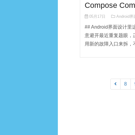
Compose C
05月17日
Android
## Android界面设
意避开最近重复题眼，正
用新的故障入口来拆，不
8