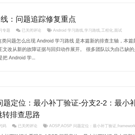
学习路线：问题追踪修复重点
Android 学习路线：问题追踪修复重点
学习专题
已关闭评论
Android 学习路线
,
学习路线
,
工程化
,
面试
题里这类问题怎么出现 Android 学习路线 是本篇新的排查主轴，本篇
正文改从新的故障证据与回归动作展开。 很多团队以为自己缺的
ndroid 学...
P 问题定位：最小补丁验证-分支2-2：最小
跳转排查思路
AOSP AOSP 问题定位：最小补丁验证-分支2-2：最小补丁验证
源代码
已关闭评论
AOSP
,
AOSP 问题定位：最小补丁验证
,
framewor