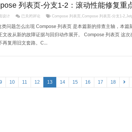
ompose 列表页-分支1-2：滚动性能修复重
Compose Compose 列表页-分支1-2：滚动性能修复重点
界面设计
已关闭评论
Compose 列表页
,
Compose 列表页-分支1-2
,
Je
计里这类问题怎么出现 Compose 列表页 是本篇新的排查主轴，本篇
文改从新的故障证据与回归动作展开。 Compose 列表页 这次
再复用旧文套路。C...
(current)
9
10
11
12
13
14
15
16
17
18