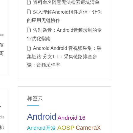
资料命名随意无法检索避坑清单
深入理解Android组件通信：让你
的应用无缝协作
告别杂音：Android音频录制的专
oom
,
离线优先
业优化指南
重复
Android Android 音视频采集：采
离
集链路-分支1-1：采集链路排查步
骤：音频采样率
标签云
路
Android
Android 16
diaCodec
,
音视频
AOSP
CameraX
的排
Android开发