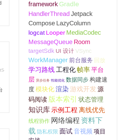
d
framework
Gradle
HandlerThread
Jetpack
Compose
LazyColumn
MediaCodec
logcat
Looper
Room
MessageQueue
targetSdk
VSync
UI 设计
WorkManager
前台服务
回放
学习路线
工程化
帧率
平台
etSdk
,
前台服务
层
构建速
数据同步
异步任务
性能优化
模块化
渲染
游戏开发
源
度
台
版本索引
码阅读
状态管理
知识库
示例工程
离线优先
网络编程
资料下
线程协作
载
面试
音视频
项目
隐私权限