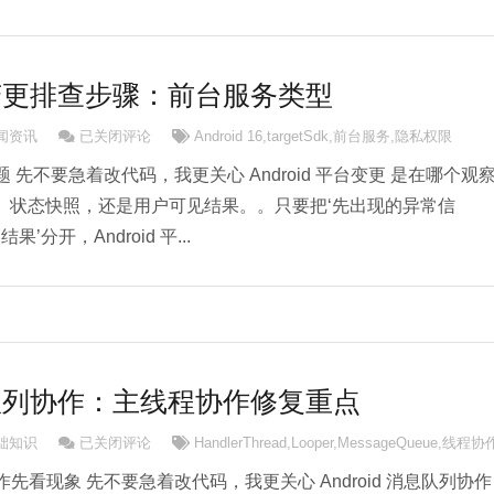
平台变更排查步骤：前台服务类型
Android 平台变更排查步骤：前台服务类型
新闻资讯
已关闭评论
Android 16
,
targetSdk
,
前台服务
,
隐私权限
变更问题 先不要急着改代码，我更关心 Android 平台变更 是在哪个观
、状态快照，还是用户可见结果。。只要把‘先出现的异常信
’分开，Android 平...
消息队列协作：主线程协作修复重点
Android 消息队列协作：主线程协作修复重点
基础知识
已关闭评论
HandlerThread
,
Looper
,
MessageQueue
,
线程协
队列协作先看现象 先不要急着改代码，我更关心 Android 消息队列协作