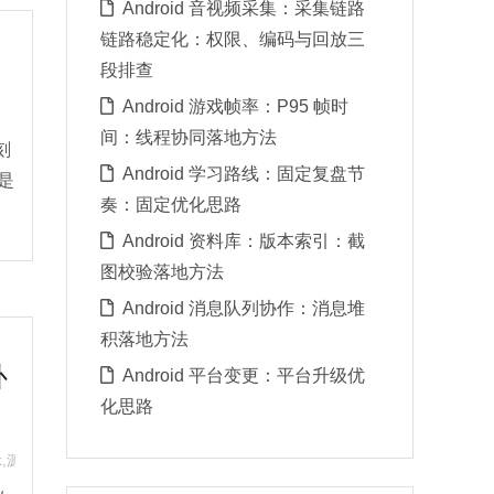
Android 音视频采集：采集链路
链路稳定化：权限、编码与回放三
段排查
Android 游戏帧率：P95 帧时
间：线程协同落地方法
刻
Android 学习路线：固定复盘节
是
奏：固定优化思路
Android 资料库：版本索引：截
图校验落地方法
Android 消息队列协作：消息堆
积落地方法
补
Android 平台变更：平台升级优
化思路
：源码跳转排查思路
k
,
源码阅读