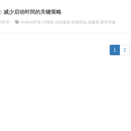
实战：减少启动时间的关键策略
id
闭评论
Android开发
,
UI线程
,
启动速度
,
性能优化
,
流畅度
,
硬件加速
(curren
1
2