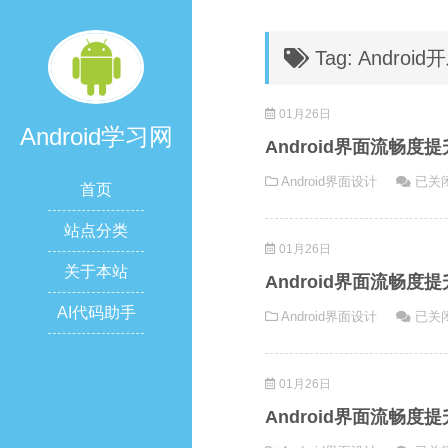
Tag: Android
01月26日
Android学习网
Android界面流畅
Andro
Android界面设计
已关
首页
界
面
站点分类
01月26日
流
关于本站
畅
Android界面流畅
度
AI代码助手
Andro
Android界面设计
已关
提
界
升：
面
从
01月26日
流
原
畅
理
Android界面流畅
度
到