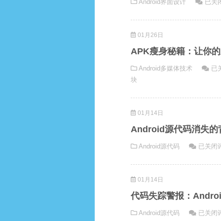
Andro
Android界面设计
已关
提
实
界
升：
践
面
从
的
01月26日
流
基
全
畅
础
面
APK瘦身秘籍：让你
度
到
解
AP
Android多媒体技术
已
提
高
析
瘦
块
升：
级
身
实
的
秘
战
优
01月14日
籍
技
化
让
巧
方
Android源代码消
你
与
法
Android
Android源代码
已关闭
的
最
源
应
佳
代
用
实
01月14日
码
更
践
消
轻
代码失踪警报：Andr
失
更
代
Android源代码
已关闭
的
快