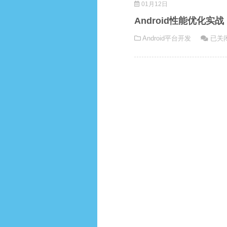
01月12日
应
式
况
用
兼
下
Android性能优化
流
容
减
Andro
Android平台开发
已关
畅
性
小
性
度：
指
文
能
深
南
件
优
入
大
化
解
小
实
析
战：
UI
减
渲
少
染
启
优
动
化
时
技
间
巧
的
关
键
策