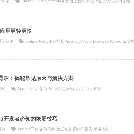
id
闭评论
Android Studio
,
Android开发
,
性能优化
,
界面流畅度优化
,
硬件加速
的应用更轻更快
K
关闭评论
Android开发
,
APK优化
,
ProGuard
,
VectorDrawable
,
WebP
,
动态功
：
失的背后：揭秘常见原因与解决方案
评论
Android开发
,
备份
,
数据恢复
,
源代码丢失
,
版本控制
oid开发者必知的恢复技巧
评论
Android开发
,
备份策略
,
数据恢复
,
源代码丢失
,
版本控制