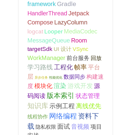
framework
Gradle
HandlerThread
Jetpack
Compose
LazyColumn
MediaCodec
logcat
Looper
Room
MessageQueue
targetSdk
VSync
UI 设计
WorkManager
前台服务
回放
学习路线
工程化
帧率
平台
层
构建速
数据同步
异步任务
性能优化
模块化
渲染
游戏开发
源
度
版本索引
码阅读
状态管理
知识库
示例工程
离线优先
网络编程
资料下
线程协作
载
面试
音视频
项目
隐私权限