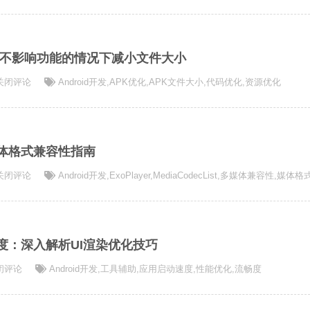
在不影响功能的情况下减小文件大小
K
关闭评论
Android开发
,
APK优化
,
APK文件大小
,
代码优化
,
资源优化
：
多媒体格式兼容性指南
roid
关闭评论
Android开发
,
ExoPlayer
,
MediaCodecList
,
多媒体兼容性
,
媒体格
畅度：深入解析UI渲染优化技巧
闭评论
Android开发
,
工具辅助
,
应用启动速度
,
性能优化
,
流畅度
id