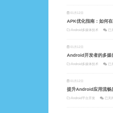
码
背
失
后：
01月12日
踪
揭
警
秘
APK优化指南：如何
报：
常
AP
Android多媒体技术
已
Android
见
优
开
原
化
发
因
01月12日
指
者
与
南
必
解
Android开发者的
如
知
决
And
Android多媒体技术
已
何
的
方
开
在
恢
案
发
不
复
01月12日
者
影
技
的
响
巧
提升Android应用流
多
功
提
Android平台开发
已关
媒
能
升
体
的
Andro
格
情