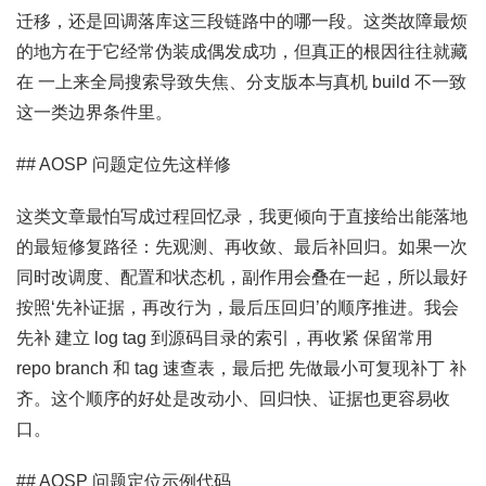
迁移，还是回调落库这三段链路中的哪一段。这类故障最烦
的地方在于它经常伪装成偶发成功，但真正的根因往往就藏
在 一上来全局搜索导致失焦、分支版本与真机 build 不一致
这一类边界条件里。
## AOSP 问题定位先这样修
这类文章最怕写成过程回忆录，我更倾向于直接给出能落地
的最短修复路径：先观测、再收敛、最后补回归。如果一次
同时改调度、配置和状态机，副作用会叠在一起，所以最好
按照‘先补证据，再改行为，最后压回归’的顺序推进。我会
先补 建立 log tag 到源码目录的索引，再收紧 保留常用
repo branch 和 tag 速查表，最后把 先做最小可复现补丁 补
齐。这个顺序的好处是改动小、回归快、证据也更容易收
口。
## AOSP 问题定位示例代码