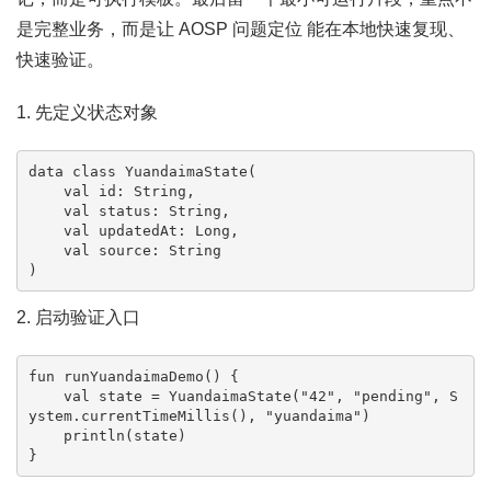
是完整业务，而是让 AOSP 问题定位 能在本地快速复现、
快速验证。
1. 先定义状态对象
data class YuandaimaState(

    val id: String,

    val status: String,

    val updatedAt: Long,

    val source: String

)
2. 启动验证入口
fun runYuandaimaDemo() {

    val state = YuandaimaState("42", "pending", S
ystem.currentTimeMillis(), "yuandaima")

    println(state)

}