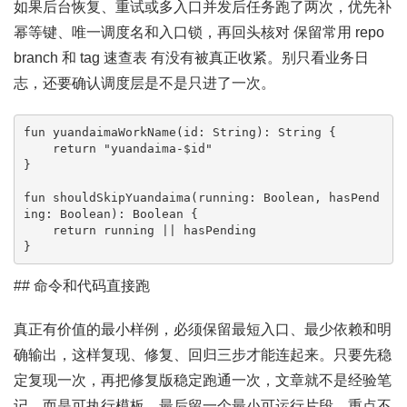
如果后台恢复、重试或多入口并发后任务跑了两次，优先补
幂等键、唯一调度名和入口锁，再回头核对 保留常用 repo
branch 和 tag 速查表 有没有被真正收紧。别只看业务日
志，还要确认调度层是不是只进了一次。
fun yuandaimaWorkName(id: String): String {

    return "yuandaima-$id"

}

fun shouldSkipYuandaima(running: Boolean, hasPend
ing: Boolean): Boolean {

    return running || hasPending

}
## 命令和代码直接跑
真正有价值的最小样例，必须保留最短入口、最少依赖和明
确输出，这样复现、修复、回归三步才能连起来。只要先稳
定复现一次，再把修复版稳定跑通一次，文章就不是经验笔
记，而是可执行模板。最后留一个最小可运行片段，重点不