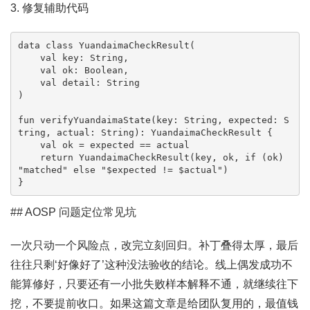
3. 修复辅助代码
data class YuandaimaCheckResult(

    val key: String,

    val ok: Boolean,

    val detail: String

)

fun verifyYuandaimaState(key: String, expected: S
tring, actual: String): YuandaimaCheckResult {

    val ok = expected == actual

    return YuandaimaCheckResult(key, ok, if (ok) 
"matched" else "$expected != $actual")

}
## AOSP 问题定位常见坑
一次只动一个风险点，改完立刻回归。补丁叠得太厚，最后
往往只剩‘好像好了’这种没法验收的结论。线上偶发成功不
能算修好，只要还有一小批失败样本解释不通，就继续往下
挖，不要提前收口。如果这篇文章是给团队复用的，最值钱